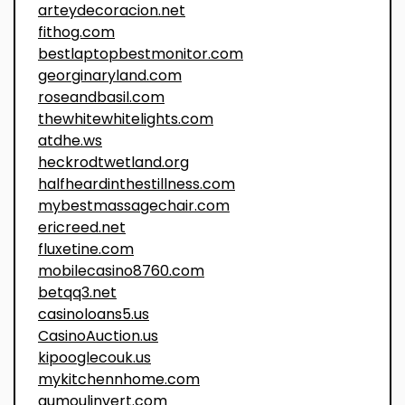
arteydecoracion.net
fithog.com
bestlaptopbestmonitor.com
georginaryland.com
roseandbasil.com
thewhitewhitelights.com
atdhe.ws
heckrodtwetland.org
halfheardinthestillness.com
mybestmassagechair.com
ericreed.net
fluxetine.com
mobilecasino8760.com
betqq3.net
casinoloans5.us
CasinoAuction.us
kipooglecouk.us
mykitchennhome.com
aumoulinvert.com