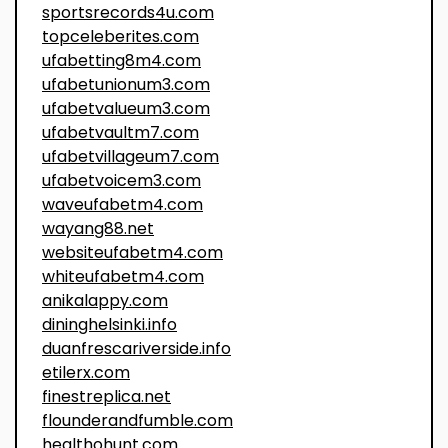
sportsrecords4u.com
topceleberites.com
ufabetting8m4.com
ufabetunionum3.com
ufabetvalueum3.com
ufabetvaultm7.com
ufabetvillageum7.com
ufabetvoicem3.com
waveufabetm4.com
wayang88.net
websiteufabetm4.com
whiteufabetm4.com
anikalappy.com
dininghelsinki.info
duanfrescariverside.info
etilerx.com
finestreplica.net
flounderandfumble.com
healthohunt.com