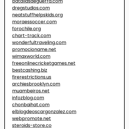
batallasdeguerra.com
dregstudios.com
neatstuffhelpskids.org
moraessoccer.com
forochile.org
chart-track.com
wonderfultraveling.com
promocioname.net
wimaxworld.com
freeonlinecricketgames.net
bestcashing.biz
firerestrictions.us
archiesbrooklyn.com
muambeiros.net
infozblog.com
chonbaihat.com
elblogdeoscargonzalez.com
webpromote.net
steroids-store.co