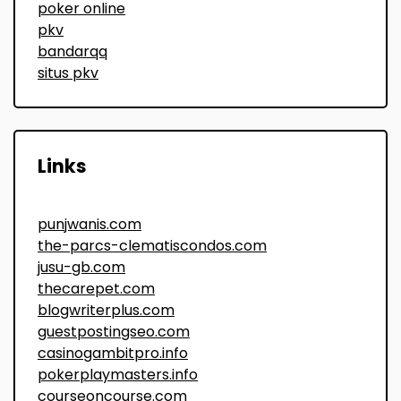
poker online
pkv
bandarqq
situs pkv
Links
punjwanis.com
the-parcs-clematiscondos.com
jusu-gb.com
thecarepet.com
blogwriterplus.com
guestpostingseo.com
casinogambitpro.info
pokerplaymasters.info
courseoncourse.com