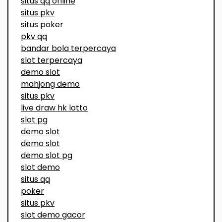
situs qq online
situs pkv
situs poker
pkv qq
bandar bola terpercaya
slot terpercaya
demo slot
mahjong demo
situs pkv
live draw hk lotto
slot pg
demo slot
demo slot
demo slot pg
slot demo
situs qq
poker
situs pkv
slot demo gacor