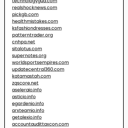
technologygud.com
realshocknews.com
pickgb.com
healthmistakes.com
ksfashiondresses.com
patterntrader.org
cnhpa.net
sitalotus.com
supernotes.org
worldsportsempires.com
updatecentral360.com
katamastah.com
zqscore.net
aseleraio.info
asticio.info
egardenio.info
arxteamio.info
getalexio.info
accountaudittaxcon.com