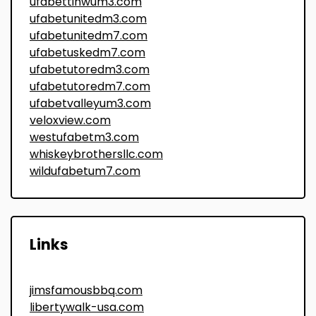
ufabettinwum3.com
ufabetunitedm3.com
ufabetunitedm7.com
ufabetuskedm7.com
ufabetutoredm3.com
ufabetutoredm7.com
ufabetvalleyum3.com
veloxview.com
westufabetm3.com
whiskeybrothersllc.com
wildufabetum7.com
Links
jimsfamousbbq.com
libertywalk-usa.com