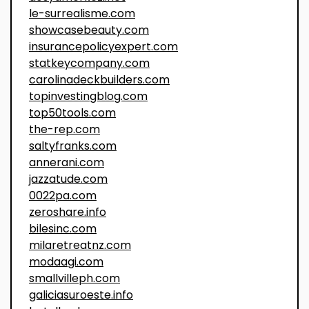
le-surrealisme.com
showcasebeauty.com
insurancepolicyexpert.com
statkeycompany.com
carolinadeckbuilders.com
topinvestingblog.com
top50tools.com
the-rep.com
saltyfranks.com
annerani.com
jazzatude.com
0022pa.com
zeroshare.info
bilesinc.com
milaretreatnz.com
modaagi.com
smallvilleph.com
galiciasuroeste.info