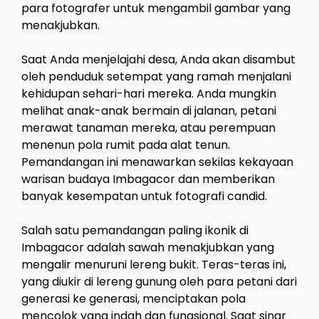
para fotografer untuk mengambil gambar yang
menakjubkan.
Saat Anda menjelajahi desa, Anda akan disambut
oleh penduduk setempat yang ramah menjalani
kehidupan sehari-hari mereka. Anda mungkin
melihat anak-anak bermain di jalanan, petani
merawat tanaman mereka, atau perempuan
menenun pola rumit pada alat tenun.
Pemandangan ini menawarkan sekilas kekayaan
warisan budaya Imbagacor dan memberikan
banyak kesempatan untuk fotografi candid.
Salah satu pemandangan paling ikonik di
Imbagacor adalah sawah menakjubkan yang
mengalir menuruni lereng bukit. Teras-teras ini,
yang diukir di lereng gunung oleh para petani dari
generasi ke generasi, menciptakan pola
mencolok yang indah dan fungsional. Saat sinar