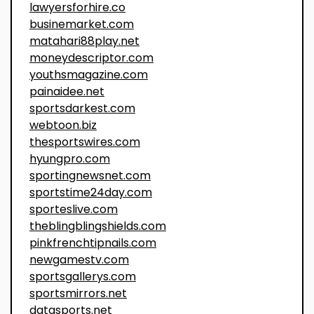
lawyersforhire.co
businemarket.com
matahari88play.net
moneydescriptor.com
youthsmagazine.com
painaidee.net
sportsdarkest.com
webtoon.biz
thesportswires.com
hyungpro.com
sportingnewsnet.com
sportstime24day.com
sporteslive.com
theblingblingshields.com
pinkfrenchtipnails.com
newgamestv.com
sportsgallerys.com
sportsmirrors.net
datasports.net