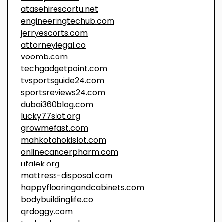
atasehirescortu.net
engineeringtechub.com
jerryescorts.com
attorneylegal.co
voomb.com
techgadgetpoint.com
tvsportsguide24.com
sportsreviews24.com
dubai360blog.com
lucky77slot.org
growmefast.com
mahkotahokislot.com
onlinecancerpharm.com
ufalek.org
mattress-disposal.com
happyflooringandcabinets.com
bodybuildinglife.co
qrdoggy.com