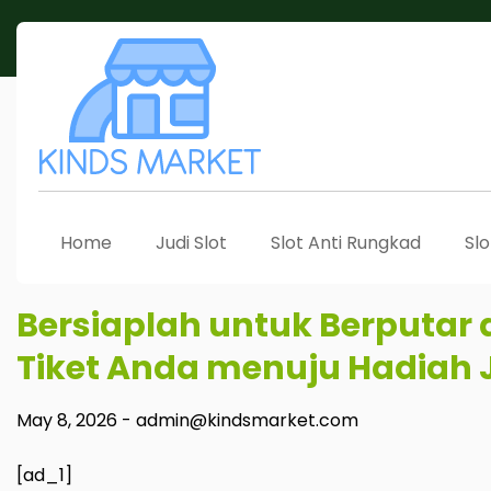
Skip
to
content
Home
Judi Slot
Slot Anti Rungkad
Sl
Bersiaplah untuk Berputar
Tiket Anda menuju Hadiah 
May 8, 2026
-
admin@kindsmarket.com
[ad_1]