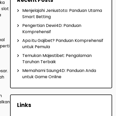
aka
 slot
Menjelajahi Jeniustoto: Panduan Utama
a
Smart Betting
Pengertian Dewi4D: Panduan
Komprehensif
nal
Apa itu Gajibet? Panduan Komprehensif
perti
untuk Pemula
Temukan Majestibet: Pengalaman
Taruhan Terbaik
Memahami Saung4D: Panduan Anda
sar.
untuk Game Online
ah
n
alkan
Links