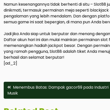
Namun kesenangannya tidak berhenti di situ – Slot88
dinikmati, termasuk permainan meja seperti blackjack 
pengalaman yang lebih mendalam. Dan dengan platfor
semua game ini saat bepergian, di mana pun Anda ber
Jadi jika Anda siap untuk berputar dan menang dengan
Daftar akun hari ini dan mulai mainkan permainan sl
memenangkan hadiah jackpot besar. Dengan permaina
yang ramah pengguna, Slot88 adalah tiket Anda menu
berhasil dan selamat berputar!
[ad_2]
Post
Menembus Batas: Dampak gacor69 pada Industri
Musik
navigation