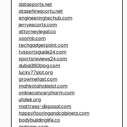
datasports.net
atasehirescortu.net
engineeringtechub.com
jerryescorts.com
attorneylegal.co
voomb.com
techgadgetpoint.com
tvsportsguide24.com
sportsreviews24.com
dubai360blog.com
lucky77slot.org
growmefast.com
mahkotahokislot.com
onlinecancerpharm.com
ufalek.org
mattress-disposal.com
happyflooringandcabinets.com
bodybuildinglife.co
qrdoggy.com