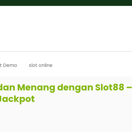
ot Demo
slot online
 dan Menang dengan Slot88 
Jackpot