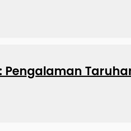
t: Pengalaman Taruha