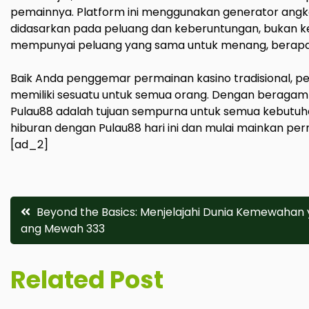
pemainnya. Platform ini menggunakan generator an
didasarkan pada peluang dan keberuntungan, bukan ket
mempunyai peluang yang sama untuk menang, berapa
Baik Anda penggemar permainan kasino tradisional, pe
memiliki sesuatu untuk semua orang. Dengan beraga
Pulau88 adalah tujuan sempurna untuk semua kebutu
hiburan dengan Pulau88 hari ini dan mulai mainkan per
[ad_2]
Post
Beyond the Basics: Menjelajahi Dunia Kemewahan 
ang Mewah 333
navigation
Related Post