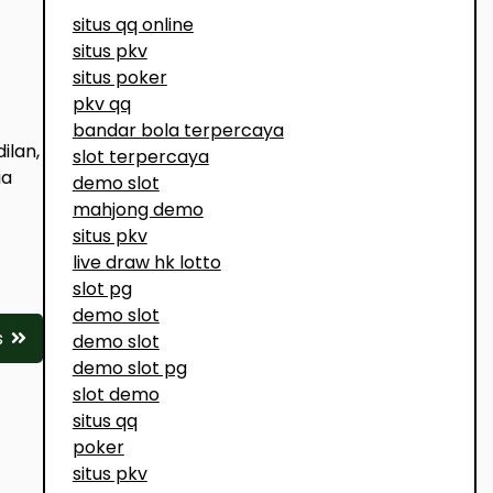
situs qq online
situs pkv
situs poker
pkv qq
bandar bola terpercaya
ilan,
slot terpercaya
ia
demo slot
mahjong demo
situs pkv
live draw hk lotto
slot pg
demo slot
s
demo slot
demo slot pg
slot demo
situs qq
poker
situs pkv