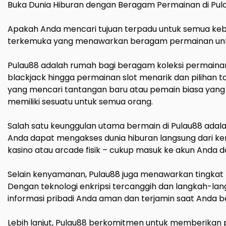
Buka Dunia Hiburan dengan Beragam Permainan di Pul
Apakah Anda mencari tujuan terpadu untuk semua keb
terkemuka yang menawarkan beragam permainan untuk 
Pulau88 adalah rumah bagi beragam koleksi permainan,
blackjack hingga permainan slot menarik dan pilihan
yang mencari tantangan baru atau pemain biasa yang i
memiliki sesuatu untuk semua orang.
Salah satu keunggulan utama bermain di Pulau88 adal
Anda dapat mengakses dunia hiburan langsung dari ke
kasino atau arcade fisik – cukup masuk ke akun Anda 
Selain kenyamanan, Pulau88 juga menawarkan tingkat 
Dengan teknologi enkripsi tercanggih dan langkah-la
informasi pribadi Anda aman dan terjamin saat Anda b
Lebih lanjut, Pulau88 berkomitmen untuk memberikan 