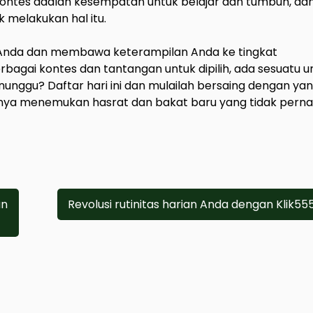
ontes adalah kesempatan untuk belajar dan tumbuh, da
melakukan hal itu.
f Anda dan membawa keterampilan Anda ke tingkat
berbagai kontes dan tantangan untuk dipilih, ada sesuatu u
nunggu? Daftar hari ini dan mulailah bersaing dengan ya
 hanya menemukan hasrat dan bakat baru yang tidak pern
an
Revolusi rutinitas harian Anda dengan Klik55