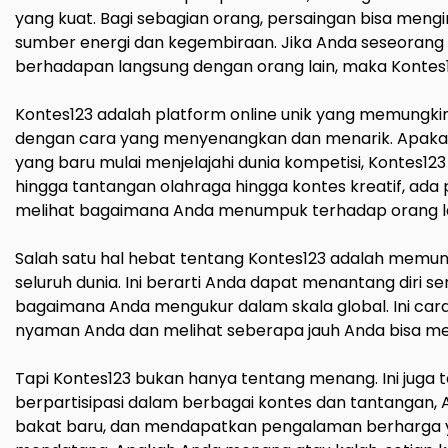
yang kuat. Bagi sebagian orang, persaingan bisa menginti
sumber energi dan kegembiraan. Jika Anda seseorang
berhadapan langsung dengan orang lain, maka Kontes
Kontes123 adalah platform online unik yang memungki
dengan cara yang menyenangkan dan menarik. Apaka
yang baru mulai menjelajahi dunia kompetisi, Kontes123
hingga tantangan olahraga hingga kontes kreatif, ada
melihat bagaimana Anda menumpuk terhadap orang la
Salah satu hal hebat tentang Kontes123 adalah memun
seluruh dunia. Ini berarti Anda dapat menantang diri
bagaimana Anda mengukur dalam skala global. Ini cara
nyaman Anda dan melihat seberapa jauh Anda bisa me
Tapi Kontes123 bukan hanya tentang menang. Ini juga 
berpartisipasi dalam berbagai kontes dan tantangan
bakat baru, dan mendapatkan pengalaman berharga y