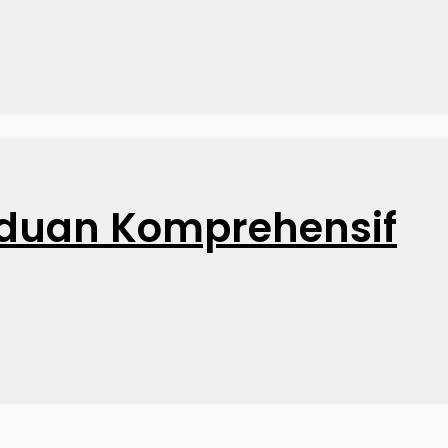
anduan Komprehensif