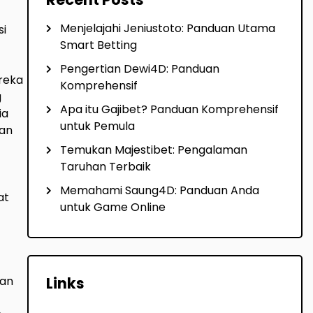
Menjelajahi Jeniustoto: Panduan Utama
si
Smart Betting
Pengertian Dewi4D: Panduan
reka
Komprehensif
g
Apa itu Gajibet? Panduan Komprehensif
ia
untuk Pemula
dan
Temukan Majestibet: Pengalaman
Taruhan Terbaik
Memahami Saung4D: Panduan Anda
at
untuk Game Online
kan
Links