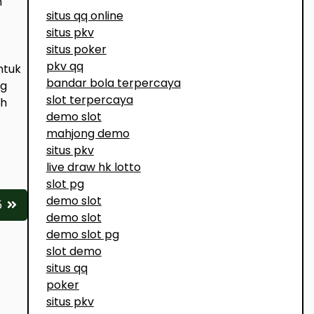
n
situs qq online
situs pkv
situs poker
pkv qq
ntuk
bandar bola terpercaya
ng
slot terpercaya
ah
demo slot
mahjong demo
situs pkv
live draw hk lotto
slot pg
demo slot
5
demo slot
demo slot pg
slot demo
situs qq
poker
situs pkv