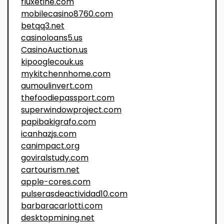
fluxetine.com
mobilecasino8760.com
betqq3.net
casinoloans5.us
CasinoAuction.us
kipooglecouk.us
mykitchennhome.com
aumoulinvert.com
thefoodiepassport.com
superwindowproject.com
papibakigrafo.com
icanhazjs.com
canimpact.org
goviralstudy.com
cartourism.net
apple-cores.com
pulserasdeactividad10.com
barbaracarlotti.com
desktopmining.net