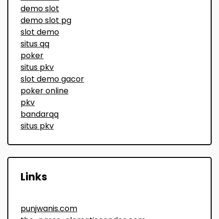
demo slot
demo slot pg
slot demo
situs qq
poker
situs pkv
slot demo gacor
poker online
pkv
bandarqq
situs pkv
Links
punjwanis.com