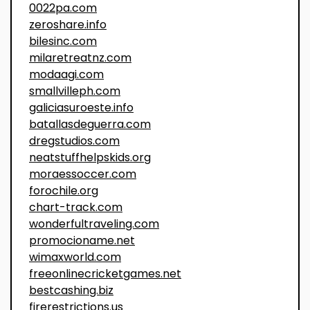
0022pa.com
zeroshare.info
bilesinc.com
milaretreatnz.com
modaagi.com
smallvilleph.com
galiciasuroeste.info
batallasdeguerra.com
dregstudios.com
neatstuffhelpskids.org
moraessoccer.com
forochile.org
chart-track.com
wonderfultraveling.com
promocioname.net
wimaxworld.com
freeonlinecricketgames.net
bestcashing.biz
firerestrictions.us