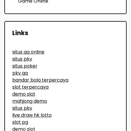
Game Online
Links
situs qq online
situs pkv
situs poker
pkv qq
bandar bola terpercaya
slot terpercaya
demo slot
mahjong demo
situs pkv
live draw hk lotto
slot pg
demo slot