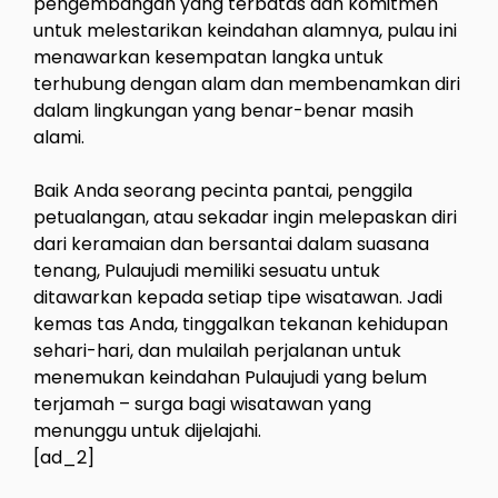
pengembangan yang terbatas dan komitmen
untuk melestarikan keindahan alamnya, pulau ini
menawarkan kesempatan langka untuk
terhubung dengan alam dan membenamkan diri
dalam lingkungan yang benar-benar masih
alami.
Baik Anda seorang pecinta pantai, penggila
petualangan, atau sekadar ingin melepaskan diri
dari keramaian dan bersantai dalam suasana
tenang, Pulaujudi memiliki sesuatu untuk
ditawarkan kepada setiap tipe wisatawan. Jadi
kemas tas Anda, tinggalkan tekanan kehidupan
sehari-hari, dan mulailah perjalanan untuk
menemukan keindahan Pulaujudi yang belum
terjamah – surga bagi wisatawan yang
menunggu untuk dijelajahi.
[ad_2]