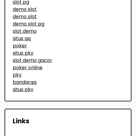
slot pg
demo slot
demo slot
demo slot pg
slot demo
situs qq
poker
situs pkv
slot demo gacor
poker online
pkv
bandarqq
situs pkv
Links