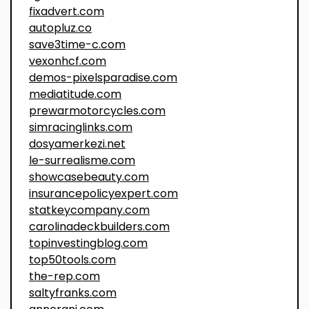
fixadvert.com
autopluz.co
save3time-c.com
vexonhcf.com
demos-pixelsparadise.com
mediatitude.com
prewarmotorcycles.com
simracinglinks.com
dosyamerkezi.net
le-surrealisme.com
showcasebeauty.com
insurancepolicyexpert.com
statkeycompany.com
carolinadeckbuilders.com
topinvestingblog.com
top50tools.com
the-rep.com
saltyfranks.com