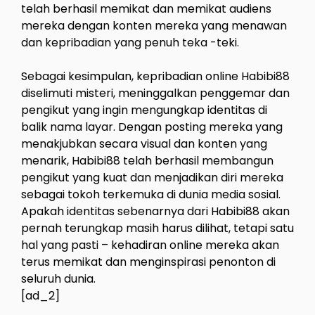
telah berhasil memikat dan memikat audiens
mereka dengan konten mereka yang menawan
dan kepribadian yang penuh teka -teki.
Sebagai kesimpulan, kepribadian online Habibi88
diselimuti misteri, meninggalkan penggemar dan
pengikut yang ingin mengungkap identitas di
balik nama layar. Dengan posting mereka yang
menakjubkan secara visual dan konten yang
menarik, Habibi88 telah berhasil membangun
pengikut yang kuat dan menjadikan diri mereka
sebagai tokoh terkemuka di dunia media sosial.
Apakah identitas sebenarnya dari Habibi88 akan
pernah terungkap masih harus dilihat, tetapi satu
hal yang pasti – kehadiran online mereka akan
terus memikat dan menginspirasi penonton di
seluruh dunia.
[ad_2]