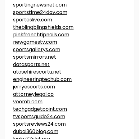
sportingnewsnet.com
sportstime24day.com
sporteslive.com
theblingblingshields.com
pinkfrenchtipnails.com
newgamestv.com
sportsgallerys.com
sportsmirrors.net
datasports.net
atasehirescortu.net
engineeringtechub.com
jerryescorts.com
attorneylegal.co
voomb.com
techgadgetpoint.com
tvsportsguide24.com
sportsreviews24.com
dubai360blog.com
lucky77slot.org