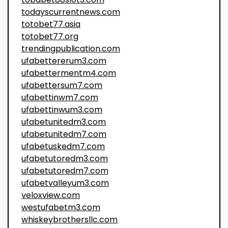
todayscurrentnews.com
totobet77.asia
totobet77.org
trendingpublication.com
ufabettererum3.com
ufabettermentm4.com
ufabettersum7.com
ufabettinwm7.com
ufabettinwum3.com
ufabetunitedm3.com
ufabetunitedm7.com
ufabetuskedm7.com
ufabetutoredm3.com
ufabetutoredm7.com
ufabetvalleyum3.com
veloxview.com
westufabetm3.com
whiskeybrothersllc.com