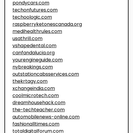
pondycars.com
techonfutures.com
techoologic.com
raspberryketonescanada.org
medihealthrules.com
usathrill.com
vshapedental.com
canfandalucia.org
yourengineguide.com
nybreakings.com
outstationcabsservices.com
thekrtagy.com
xchangeindia.com
coolmicrotech.com
dreamhousehack.com
the-techteacher.com
automobilenews-online.com
fashionalltimes.com
totaldigitalforum.com