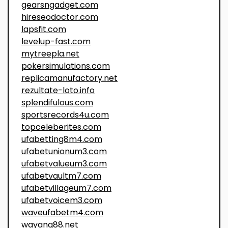
gearsngadget.com
hireseodoctor.com
lapsfit.com
levelup-fast.com
mytreepla.net
pokersimulations.com
replicamanufactory.net
rezultate-loto.info
splendifulous.com
sportsrecords4u.com
topceleberites.com
ufabetting8m4.com
ufabetunionum3.com
ufabetvalueum3.com
ufabetvaultm7.com
ufabetvillageum7.com
ufabetvoicem3.com
waveufabetm4.com
wayang88.net