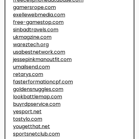
gamersrope.com
exellewebmedia.com
free-gamestop.com
sinbadtravels.com
ukmagzine.com
wareztech.org
usabestnetwork.com
jessepinkmanoutfit.com
umailsend.com
retarys.com
fasterformationcpf.com
goldensnuggles.com
lookbattlemap.com
buyrdpservice.com
yesport.net
tostylo.com
yougetthat.net
sportsnetclub.com