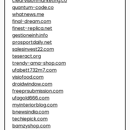
clearvisionmarketing.co
quantum-code.co
whatnews.me
final-dream.com
finest-replica.net
gestioneinh.info
prosportdaily.net
salesinvest22.com
teseract.org
trendy-ama-shop.com
ufabett732m7.com
visiofood.com
droidwindow.com
freeprsubmission.com
ufagold666.com
myinteriorblog.com
bnewsindia.com
techiepick.com
bamzyshop.com