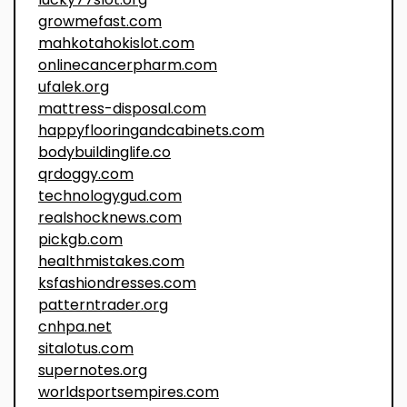
growmefast.com
mahkotahokislot.com
onlinecancerpharm.com
ufalek.org
mattress-disposal.com
happyflooringandcabinets.com
bodybuildinglife.co
qrdoggy.com
technologygud.com
realshocknews.com
pickgb.com
healthmistakes.com
ksfashiondresses.com
patterntrader.org
cnhpa.net
sitalotus.com
supernotes.org
worldsportsempires.com