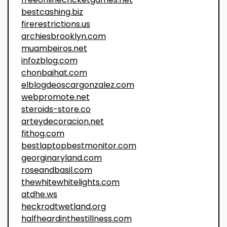
bestcashing.biz
firerestrictions.us
archiesbrooklyn.com
muambeiros.net
infozblog.com
chonbaihat.com
elblogdeoscargonzalez.com
webpromote.net
steroids-store.co
arteydecoracion.net
fithog.com
bestlaptopbestmonitor.com
georginaryland.com
roseandbasil.com
thewhitewhitelights.com
atdhe.ws
heckrodtwetland.org
halfheardinthestillness.com