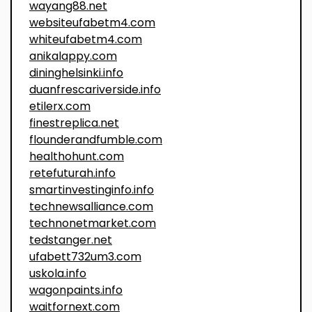
wayang88.net
websiteufabetm4.com
whiteufabetm4.com
anikalappy.com
dininghelsinki.info
duanfrescariverside.info
etilerx.com
finestreplica.net
flounderandfumble.com
healthohunt.com
retefuturah.info
smartinvestinginfo.info
technewsalliance.com
technonetmarket.com
tedstanger.net
ufabett732um3.com
uskola.info
wagonpaints.info
waitfornext.com