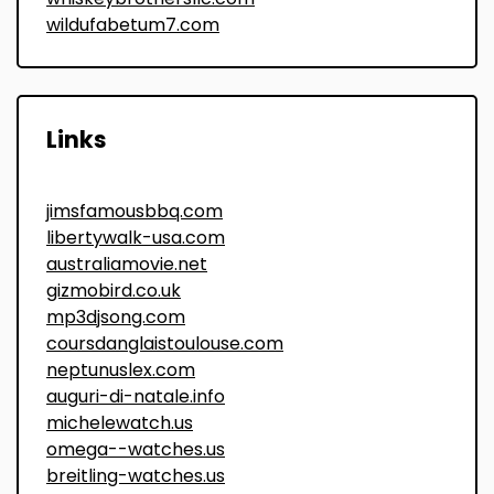
wildufabetum7.com
Links
jimsfamousbbq.com
libertywalk-usa.com
australiamovie.net
gizmobird.co.uk
mp3djsong.com
coursdanglaistoulouse.com
neptunuslex.com
auguri-di-natale.info
michelewatch.us
omega--watches.us
breitling-watches.us