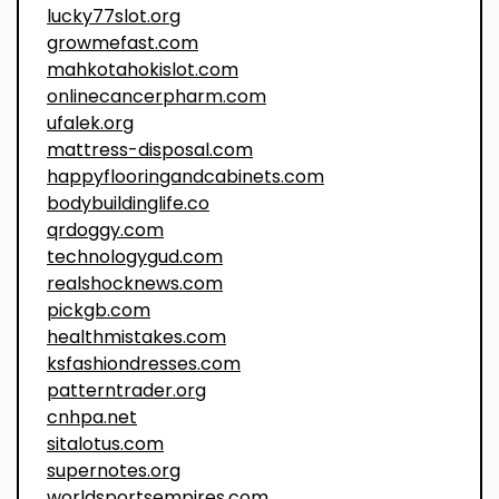
lucky77slot.org
growmefast.com
mahkotahokislot.com
onlinecancerpharm.com
ufalek.org
mattress-disposal.com
happyflooringandcabinets.com
bodybuildinglife.co
qrdoggy.com
technologygud.com
realshocknews.com
pickgb.com
healthmistakes.com
ksfashiondresses.com
patterntrader.org
cnhpa.net
sitalotus.com
supernotes.org
worldsportsempires.com