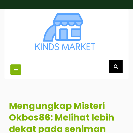
Skip
to
content
Mengungkap Misteri
Okbos86: Melihat lebih
dekat pada seniman