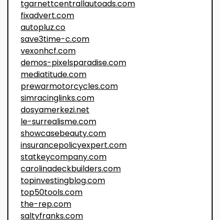
tgarnettcentrallautoads.com
fixadvert.com
autopluz.co
save3time-c.com
vexonhcf.com
demos-pixelsparadise.com
mediatitude.com
prewarmotorcycles.com
simracinglinks.com
dosyamerkezi.net
le-surrealisme.com
showcasebeauty.com
insurancepolicyexpert.com
statkeycompany.com
carolinadeckbuilders.com
topinvestingblog.com
top50tools.com
the-rep.com
saltyfranks.com