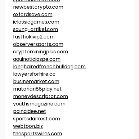
newbestcrypto.com
oxfordsave.com
iclassicgames.com
saung-artikel.com
fasthokivip2.com
observersports.com
cryptominingplus.com
aquinoticiaspe.com
longhairedfrenchbulldog.com
lawyersforhire.co
businemarket.com
matahari88play.net
moneydescriptor.com
youthsmagazine.com
painaidee.net
sportsdarkest.com
webtoon.biz
thesportswires.com