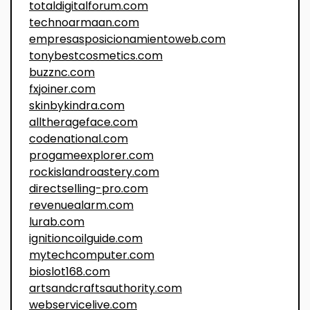
totaldigitalforum.com
technoarmaan.com
empresasposicionamientoweb.com
tonybestcosmetics.com
buzznc.com
fxjoiner.com
skinbykindra.com
alltherageface.com
codenational.com
progameexplorer.com
rockislandroastery.com
directselling-pro.com
revenuealarm.com
lurab.com
ignitioncoilguide.com
mytechcomputer.com
bioslot168.com
artsandcraftsauthority.com
webservicelive.com