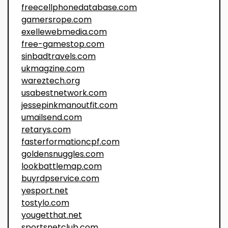
freecellphonedatabase.com
gamersrope.com
exellewebmedia.com
free-gamestop.com
sinbadtravels.com
ukmagzine.com
wareztech.org
usabestnetwork.com
jessepinkmanoutfit.com
umailsend.com
retarys.com
fasterformationcpf.com
goldensnuggles.com
lookbattlemap.com
buyrdpservice.com
yesport.net
tostylo.com
yougetthat.net
sportsnetclub.com