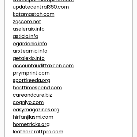
updatecentral360.com
katamastah.com
zqscore.net
aseleraio.info
asticio.info
egardenio.info
arxteamio.info
getalexio.info
accountaudittaxcon.com
prymprint.com
sportkeeda.org
besttimespend.com
careandcure.biz
cogniyo.com
easymagazines.org
hirfanjilasmi.com
hometricks.org
leathercraftpro.com