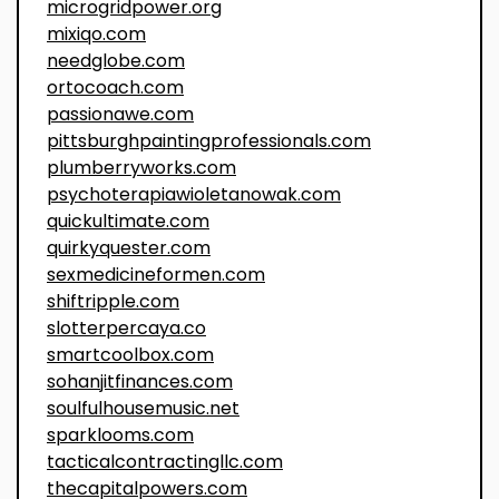
microgridpower.org
mixiqo.com
needglobe.com
ortocoach.com
passionawe.com
pittsburghpaintingprofessionals.com
plumberryworks.com
psychoterapiawioletanowak.com
quickultimate.com
quirkyquester.com
sexmedicineformen.com
shiftripple.com
slotterpercaya.co
smartcoolbox.com
sohanjitfinances.com
soulfulhousemusic.net
sparklooms.com
tacticalcontractingllc.com
thecapitalpowers.com