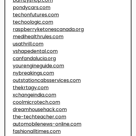
bamzyshop.com
pondycars.com
techonfutures.com
techoologic.com
raspberryketonescanada.org
medihealthrules.com
usathrill.com
vshapedental.com
canfandalucia.org
yourengineguide.com
nybreakings.com
outstationcabsservices.com
thekrtagy.com
xchangeindia.com
coolmicrotech.com
dreamhousehack.com
the-techteacher.com
automobilenews-online.com
fashionalltimes.com