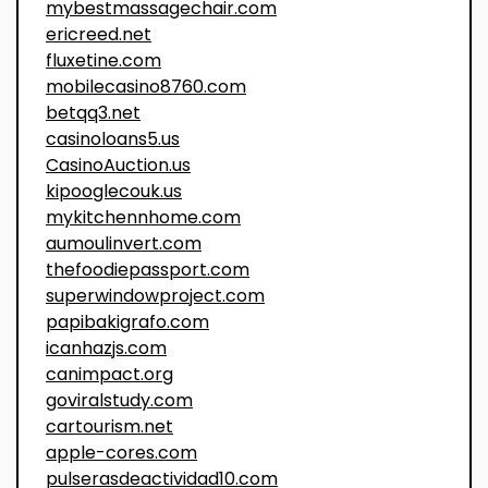
mybestmassagechair.com
ericreed.net
fluxetine.com
mobilecasino8760.com
betqq3.net
casinoloans5.us
CasinoAuction.us
kipooglecouk.us
mykitchennhome.com
aumoulinvert.com
thefoodiepassport.com
superwindowproject.com
papibakigrafo.com
icanhazjs.com
canimpact.org
goviralstudy.com
cartourism.net
apple-cores.com
pulserasdeactividad10.com