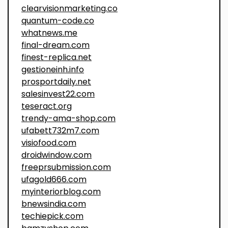
clearvisionmarketing.co
quantum-code.co
whatnews.me
final-dream.com
finest-replica.net
gestioneinh.info
prosportdaily.net
salesinvest22.com
teseract.org
trendy-ama-shop.com
ufabett732m7.com
visiofood.com
droidwindow.com
freeprsubmission.com
ufagold666.com
myinteriorblog.com
bnewsindia.com
techiepick.com