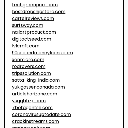
techgreenpure.com
bestdropshipstore.com
cartelreviews.com
surfsway.com
nailartproduct.com
digitactseed.com
lvlcraft.com
90secondmoneyloans.com
xenmicro.com
rodrovers.com
tripssolution.com
satta-king-india.com
yukigassencanada.com
articlehorizone.com
yuqqbbzp.com
7betagents6.com
coronavirusuptodate.com
crackinstreams.com