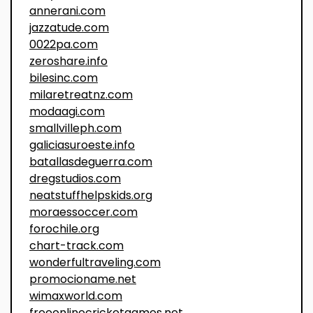
annerani.com
jazzatude.com
0022pa.com
zeroshare.info
bilesinc.com
milaretreatnz.com
modaagi.com
smallvilleph.com
galiciasuroeste.info
batallasdeguerra.com
dregstudios.com
neatstuffhelpskids.org
moraessoccer.com
forochile.org
chart-track.com
wonderfultraveling.com
promocioname.net
wimaxworld.com
freeonlinecricketgames.net