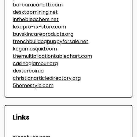
barbaracarlotti.com
desktopmining.net
inthebleachers.net
lexapro-rx-store.com
buyskincareproducts.org
frenchbulldogpuppyforsale.net
kogamasquid.com
themultiplicationtablechart.com
casinoglamour.org
dextercoin.io
christianarticledirectory.org
5homestyle.com
Links