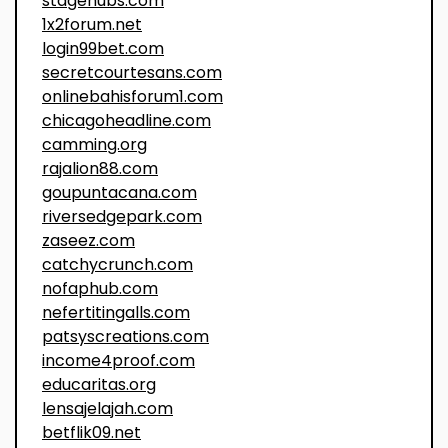
stagehubs.com
1x2forum.net
login99bet.com
secretcourtesans.com
onlinebahisforum1.com
chicagoheadline.com
camming.org
rajalion88.com
goupuntacana.com
riversedgepark.com
zaseez.com
catchycrunch.com
nofaphub.com
nefertitingalls.com
patsyscreations.com
income4proof.com
educaritas.org
lensajelajah.com
betflik09.net