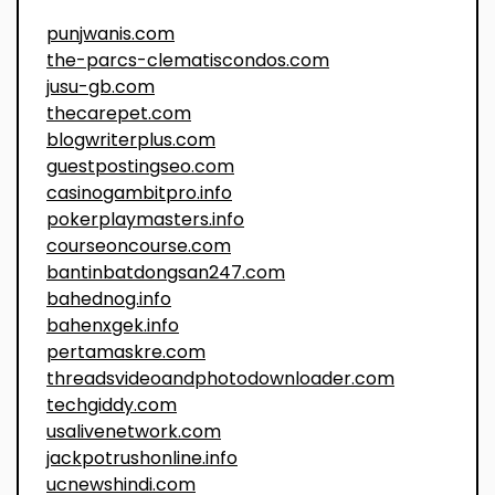
punjwanis.com
the-parcs-clematiscondos.com
jusu-gb.com
thecarepet.com
blogwriterplus.com
guestpostingseo.com
casinogambitpro.info
pokerplaymasters.info
courseoncourse.com
bantinbatdongsan247.com
bahednog.info
bahenxgek.info
pertamaskre.com
threadsvideoandphotodownloader.com
techgiddy.com
usalivenetwork.com
jackpotrushonline.info
ucnewshindi.com