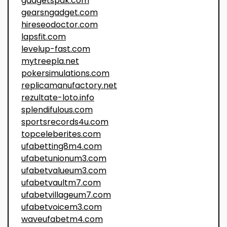
gadgetspak.com
gearsngadget.com
hireseodoctor.com
lapsfit.com
levelup-fast.com
mytreepla.net
pokersimulations.com
replicamanufactory.net
rezultate-loto.info
splendifulous.com
sportsrecords4u.com
topceleberites.com
ufabetting8m4.com
ufabetunionum3.com
ufabetvalueum3.com
ufabetvaultm7.com
ufabetvillageum7.com
ufabetvoicem3.com
waveufabetm4.com