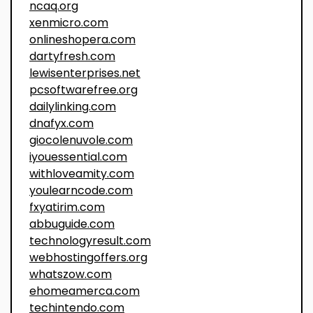
ncaq.org
xenmicro.com
onlineshopera.com
dartyfresh.com
lewisenterprises.net
pcsoftwarefree.org
dailylinking.com
dnafyx.com
giocolenuvole.com
iyouessential.com
withloveamity.com
youlearncode.com
fxyatirim.com
abbuguide.com
technologyresult.com
webhostingoffers.org
whatszow.com
ehomeamerca.com
techintendo.com