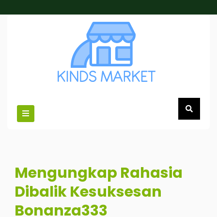
Skip
to
content
Mengungkap Rahasia
Dibalik Kesuksesan
Bonanza333