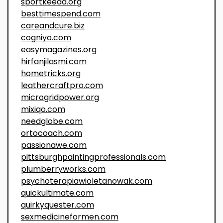
sportkeeda.org
besttimespend.com
careandcure.biz
cogniyo.com
easymagazines.org
hirfanjilasmi.com
hometricks.org
leathercraftpro.com
microgridpower.org
mixiqo.com
needglobe.com
ortocoach.com
passionawe.com
pittsburghpaintingprofessionals.com
plumberryworks.com
psychoterapiawioletanowak.com
quickultimate.com
quirkyquester.com
sexmedicineformen.com