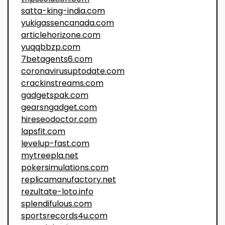
satta-king-india.com
yukigassencanada.com
articlehorizone.com
yuqqbbzp.com
7betagents6.com
coronavirusuptodate.com
crackinstreams.com
gadgetspak.com
gearsngadget.com
hireseodoctor.com
lapsfit.com
levelup-fast.com
mytreepla.net
pokersimulations.com
replicamanufactory.net
rezultate-loto.info
splendifulous.com
sportsrecords4u.com