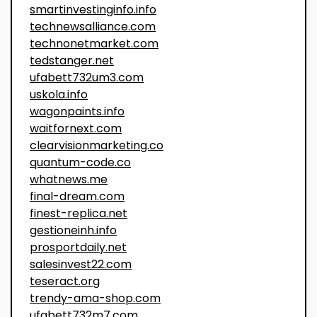
smartinvestinginfo.info
technewsalliance.com
technonetmarket.com
tedstanger.net
ufabett732um3.com
uskola.info
wagonpaints.info
waitfornext.com
clearvisionmarketing.co
quantum-code.co
whatnews.me
final-dream.com
finest-replica.net
gestioneinh.info
prosportdaily.net
salesinvest22.com
teseract.org
trendy-ama-shop.com
ufabett732m7.com