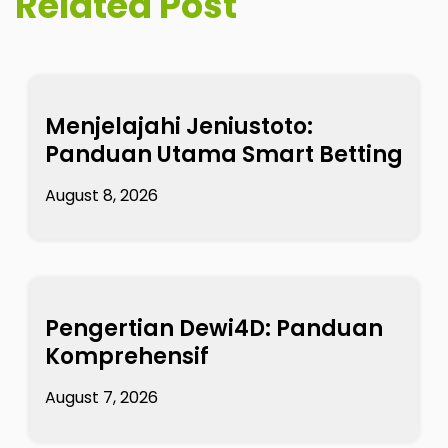
Related Post
Menjelajahi Jeniustoto:
Panduan Utama Smart Betting
August 8, 2026
Pengertian Dewi4D: Panduan
Komprehensif
August 7, 2026