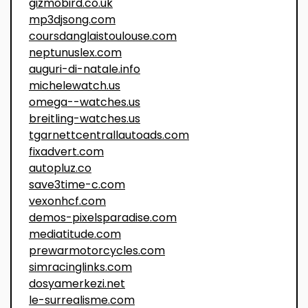
gizmobird.co.uk
mp3djsong.com
coursdanglaistoulouse.com
neptunuslex.com
auguri-di-natale.info
michelewatch.us
omega--watches.us
breitling-watches.us
tgarnettcentrallautoads.com
fixadvert.com
autopluz.co
save3time-c.com
vexonhcf.com
demos-pixelsparadise.com
mediatitude.com
prewarmotorcycles.com
simracinglinks.com
dosyamerkezi.net
le-surrealisme.com