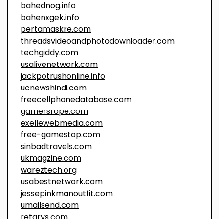
bahednog.info
bahenxgek.info
pertamaskre.com
threadsvideoandphotodownloader.com
techgiddy.com
usalivenetwork.com
jackpotrushonline.info
ucnewshindi.com
freecellphonedatabase.com
gamersrope.com
exellewebmedia.com
free-gamestop.com
sinbadtravels.com
ukmagzine.com
wareztech.org
usabestnetwork.com
jessepinkmanoutfit.com
umailsend.com
retarys.com