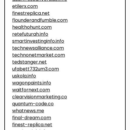
etilerx.com
finestreplica.net
flounderandfumble.com
healthohunt.com
retefuturah.info
smartinvestinginfo.info
technewsalliance.com
technonetmarket.com
tedstanger.net
ufabett732um3.com
uskola.info
wagonpaints.info
waitfornext.com
clearvisionmarketing.co
quantum-code.co
whatnews.me
final-dream.com
finest-replica.net