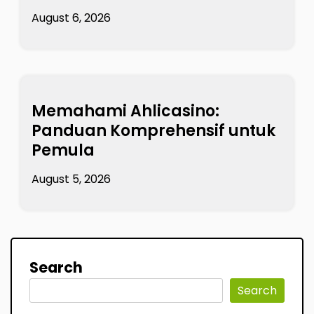
August 6, 2026
Memahami Ahlicasino:
Panduan Komprehensif untuk
Pemula
August 5, 2026
Search
Search