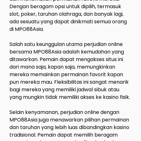
Dengan beragam opsi untuk dipilih, termasuk
slot, poker, taruhan olahraga, dan banyak lagi,
ada sesuatu yang dapat dinikmati semua orang
di MPO88Asia.
Salah satu keunggulan utama perjudian online
bersama MPO88Asia adalah kemudahan yang
ditawarkan. Pemain dapat mengakses situs ini
dari mana saja, kapan saja, memungkinkan
mereka memainkan permainan favorit kapan
pun mereka mau. Fleksibilitas ini sangat menarik
bagi mereka yang memiliki jadwal sibuk atau
yang mungkin tidak memiliki akses ke kasino fisik.
Selain kenyamanan, perjudian online dengan
MPO88Asia juga menawarkan pilihan permainan
dan taruhan yang lebih luas dibandingkan kasino
tradisional. Pemain dapat memilih beragam