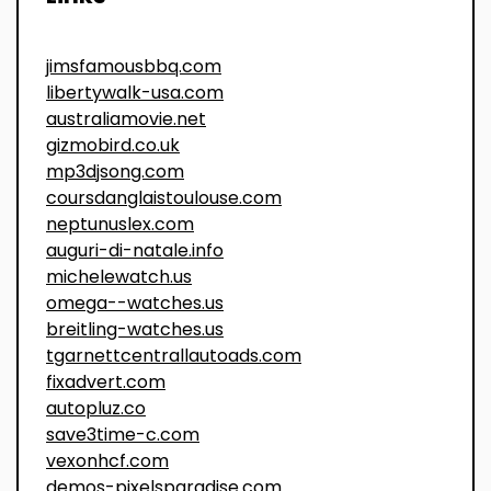
jimsfamousbbq.com
libertywalk-usa.com
australiamovie.net
gizmobird.co.uk
mp3djsong.com
coursdanglaistoulouse.com
neptunuslex.com
auguri-di-natale.info
michelewatch.us
omega--watches.us
breitling-watches.us
tgarnettcentrallautoads.com
fixadvert.com
autopluz.co
save3time-c.com
vexonhcf.com
demos-pixelsparadise.com