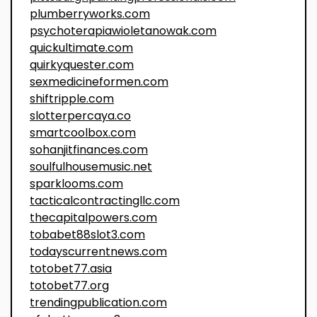
plumberryworks.com
psychoterapiawioletanowak.com
quickultimate.com
quirkyquester.com
sexmedicineformen.com
shiftripple.com
slotterpercaya.co
smartcoolbox.com
sohanjitfinances.com
soulfulhousemusic.net
sparklooms.com
tacticalcontractingllc.com
thecapitalpowers.com
tobabet88slot3.com
todayscurrentnews.com
totobet77.asia
totobet77.org
trendingpublication.com