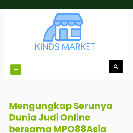
Skip
to
content
Mengungkap Serunya
Dunia Judi Online
bersama MPO88Asia