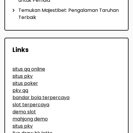
untuk Pemula
Temukan Majestibet: Pengalaman Taruhan
Terbaik
Links
situs qq online
situs pkv
situs poker
pkv qq
bandar bola terpercaya
slot terpercaya
demo slot
mahjong demo
situs pkv