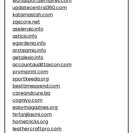
worldsportsempires.com
updatecentral360.com
katamastah.com
zqscore.net
aseleraio.info
asticio.info
egardenio.info
arxteamio.info
getalexio.info
accountaudittaxcon.com
prymprint.com
sportkeeda.org
besttimespend.com
careandcure.biz
cogniyo.com
easymagazines.org
hirfanjilasmi.com
hometricks.org
leathercraftpro.com