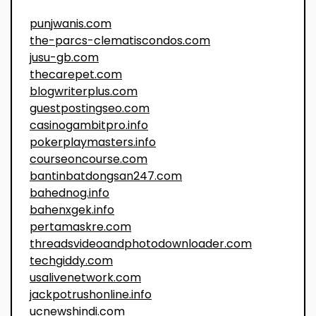
punjwanis.com
the-parcs-clematiscondos.com
jusu-gb.com
thecarepet.com
blogwriterplus.com
guestpostingseo.com
casinogambitpro.info
pokerplaymasters.info
courseoncourse.com
bantinbatdongsan247.com
bahednog.info
bahenxgek.info
pertamaskre.com
threadsvideoandphotodownloader.com
techgiddy.com
usalivenetwork.com
jackpotrushonline.info
ucnewshindi.com