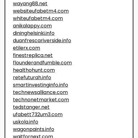
wayang88.net
websiteufabetm4.com
whiteufabetm4.com
anikalappy.com
dininghelsinki.info
duanfrescariverside.info
etilerx.com
finestreplica.net
flounderandfumble.com
healthohunt.com
retefuturah.info
smartinvestinginfo.info
technewsalliance.com
technonetmarket.com
tedstanger.net
ufabett732um3.com
uskola.info
wagonpaints.info
waitfornext.com