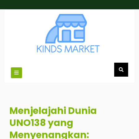
Skip
to
content
Menjelajahi Dunia
UNO138 yang
Menyenangkan: