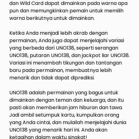
dan Wild Card dapat dimainkan pada warna apa
pun dan memungkinkan pemain untuk memilih
warna berikutnya untuk dimainkan.
Ketika Anda menjadi lebih akrab dengan
permainan, Anda juga dapat menjelajahi variasi
yang berbeda dari UNO138, seperti serangan
UNO138, putaran UNO138, dan jackpot liar UNO138.
Variasi ini menambah tikungan dan tantangan
baru pada permainan, membuatnya lebih
menarik dan tidak dapat diprediksi.
UNO138 adalah permainan yang bagus untuk
dimainkan dengan teman dan keluarga, dan itu
pasti akan memberikan jam hiburan dan tawa.
Jadi ambil setumpuk kartu, kumpulkan orang
yang Anda cintai, dan mulailah menjelajahi dunia
UNO138 yang menarik hari ini. Anda akan
ketagihan dalam waktu singkat!