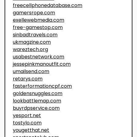
freecellphonedatabase.com
gamersrope.com
exellewebmedia.com
free-gamestop.com
sinbadtravels.com
ukmagzine.com
wareztech.org
usabestnetwork.com
jessepinkmanoutfit.com
umailsend.com
retarys.com
fasterformationcpf.com
goldensnuggles.com
lookbattlemap.com
buyrdpservice.com
yesport.net
tostylo.com
yougetthat.net