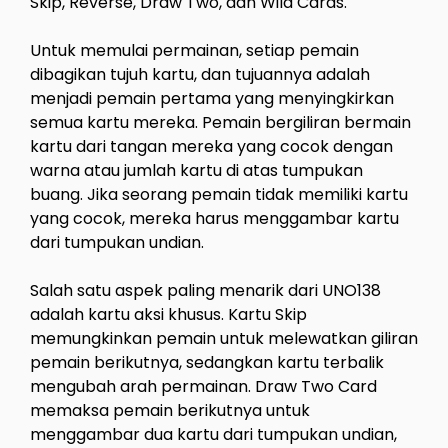
Skip, Reverse, Draw Two, dan Wild Cards.
Untuk memulai permainan, setiap pemain
dibagikan tujuh kartu, dan tujuannya adalah
menjadi pemain pertama yang menyingkirkan
semua kartu mereka. Pemain bergiliran bermain
kartu dari tangan mereka yang cocok dengan
warna atau jumlah kartu di atas tumpukan
buang. Jika seorang pemain tidak memiliki kartu
yang cocok, mereka harus menggambar kartu
dari tumpukan undian.
Salah satu aspek paling menarik dari UNO138
adalah kartu aksi khusus. Kartu Skip
memungkinkan pemain untuk melewatkan giliran
pemain berikutnya, sedangkan kartu terbalik
mengubah arah permainan. Draw Two Card
memaksa pemain berikutnya untuk
menggambar dua kartu dari tumpukan undian,