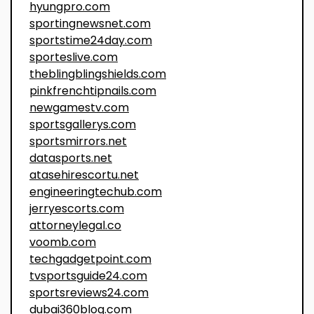
hyungpro.com
sportingnewsnet.com
sportstime24day.com
sporteslive.com
theblingblingshields.com
pinkfrenchtipnails.com
newgamestv.com
sportsgallerys.com
sportsmirrors.net
datasports.net
atasehirescortu.net
engineeringtechub.com
jerryescorts.com
attorneylegal.co
voomb.com
techgadgetpoint.com
tvsportsguide24.com
sportsreviews24.com
dubai360blog.com