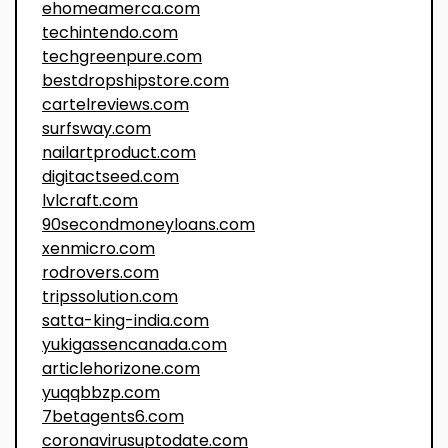
ehomeamerca.com
techintendo.com
techgreenpure.com
bestdropshipstore.com
cartelreviews.com
surfsway.com
nailartproduct.com
digitactseed.com
lvlcraft.com
90secondmoneyloans.com
xenmicro.com
rodrovers.com
tripssolution.com
satta-king-india.com
yukigassencanada.com
articlehorizone.com
yuqqbbzp.com
7betagents6.com
coronavirusuptodate.com