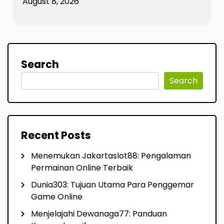
August 8, 2026
Search
Search
Recent Posts
Menemukan Jakartaslot88: Pengalaman
Permainan Online Terbaik
Dunia303: Tujuan Utama Para Penggemar
Game Online
Menjelajahi Dewanaga77: Panduan