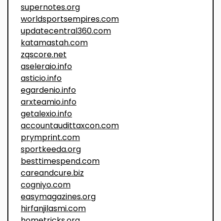
supernotes.org
worldsportsempires.com
updatecentral360.com
katamastah.com
zqscore.net
aseleraio.info
asticio.info
egardenio.info
arxteamio.info
getalexio.info
accountaudittaxcon.com
prymprint.com
sportkeeda.org
besttimespend.com
careandcure.biz
cogniyo.com
easymagazines.org
hirfanjilasmi.com
hometricks.org