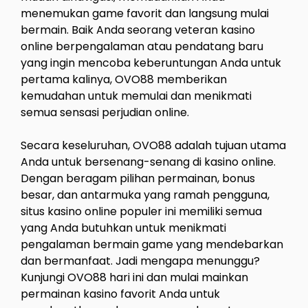
menemukan game favorit dan langsung mulai
bermain. Baik Anda seorang veteran kasino
online berpengalaman atau pendatang baru
yang ingin mencoba keberuntungan Anda untuk
pertama kalinya, OVO88 memberikan
kemudahan untuk memulai dan menikmati
semua sensasi perjudian online.
Secara keseluruhan, OVO88 adalah tujuan utama
Anda untuk bersenang-senang di kasino online.
Dengan beragam pilihan permainan, bonus
besar, dan antarmuka yang ramah pengguna,
situs kasino online populer ini memiliki semua
yang Anda butuhkan untuk menikmati
pengalaman bermain game yang mendebarkan
dan bermanfaat. Jadi mengapa menunggu?
Kunjungi OVO88 hari ini dan mulai mainkan
permainan kasino favorit Anda untuk