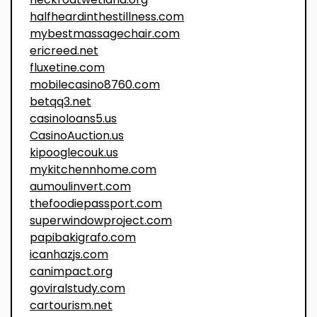
halfheardinthestillness.com
mybestmassagechair.com
ericreed.net
fluxetine.com
mobilecasino8760.com
betqq3.net
casinoloans5.us
CasinoAuction.us
kipooglecouk.us
mykitchennhome.com
aumoulinvert.com
thefoodiepassport.com
superwindowproject.com
papibakigrafo.com
icanhazjs.com
canimpact.org
goviralstudy.com
cartourism.net