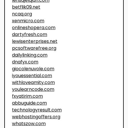
lensajelajah.com
betflik09.net
ncaq.org
xenmicro.com
onlineshopera.com
dartyfresh.com
lewisenterprises.net
pcsoftwarefree.org
dailylinking.com
dnafyx.com
giocolenuvole.com
iyouessential.com
withloveamity.com
youlearncode.com
fxyatirim.com
abbuguide.com
technologyresult.com
webhostingoffers.org
whatszow.com