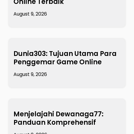
Online Terbaik
August 9, 2026
Dunia303: Tujuan Utama Para
Penggemar Game Online
August 9, 2026
Menjelajahi Dewanaga77:
Panduan Komprehensif