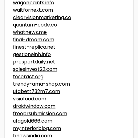
wagonpaints.info
waitfornext.com
clearvisionmarketing.co
quantum-code.co
whatnews.me
final-dream.com
finest-replica.net
gestioneinh.info
prosportdaily.net
salesinvest22.com
teseract.org
trendy-ama-shop.com
ufabett732m7.com
visiofood.com
droidwindow.com
freeprsubmission.com
ufagold666.com
myinteriorblog.com
bnewsindia.com