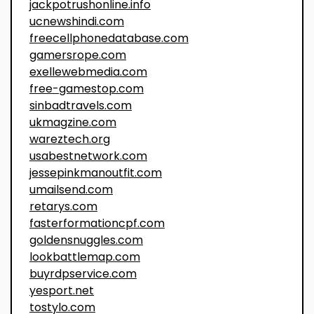
jackpotrushonline.info
ucnewshindi.com
freecellphonedatabase.com
gamersrope.com
exellewebmedia.com
free-gamestop.com
sinbadtravels.com
ukmagzine.com
wareztech.org
usabestnetwork.com
jessepinkmanoutfit.com
umailsend.com
retarys.com
fasterformationcpf.com
goldensnuggles.com
lookbattlemap.com
buyrdpservice.com
yesport.net
tostylo.com