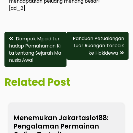
mendapatkan peluang menang besar!
[ad_2]
Post
Panduan Petualangan
Dampak Mpoid ter
Luar Ruangan Terbaik
hadap Pemahaman Ki
navigation
ta tentang Sejarah Ma
ke Hokidewa
nusia Awal
Related Post
Menemukan Jakartaslot88:
Pengalaman Permainan