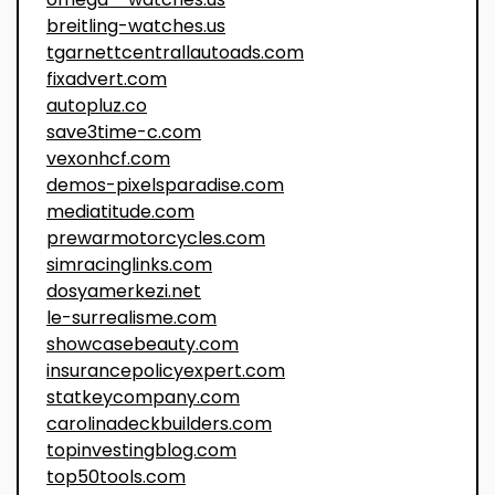
breitling-watches.us
tgarnettcentrallautoads.com
fixadvert.com
autopluz.co
save3time-c.com
vexonhcf.com
demos-pixelsparadise.com
mediatitude.com
prewarmotorcycles.com
simracinglinks.com
dosyamerkezi.net
le-surrealisme.com
showcasebeauty.com
insurancepolicyexpert.com
statkeycompany.com
carolinadeckbuilders.com
topinvestingblog.com
top50tools.com