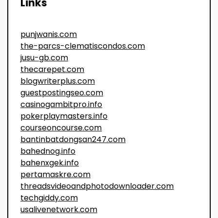
Links
punjwanis.com
the-parcs-clematiscondos.com
jusu-gb.com
thecarepet.com
blogwriterplus.com
guestpostingseo.com
casinogambitpro.info
pokerplaymasters.info
courseoncourse.com
bantinbatdongsan247.com
bahednog.info
bahenxgek.info
pertamaskre.com
threadsvideoandphotodownloader.com
techgiddy.com
usalivenetwork.com