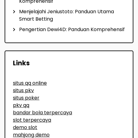
Komprehensif
Menjelajahi Jeniustoto: Panduan Utama
Smart Betting
Pengertian Dewi4D: Panduan Komprehensif
Links
situs qq online
situs pkv
situs poker
pkv qq
bandar bola terpercaya
slot terpercaya
demo slot
mahjong demo