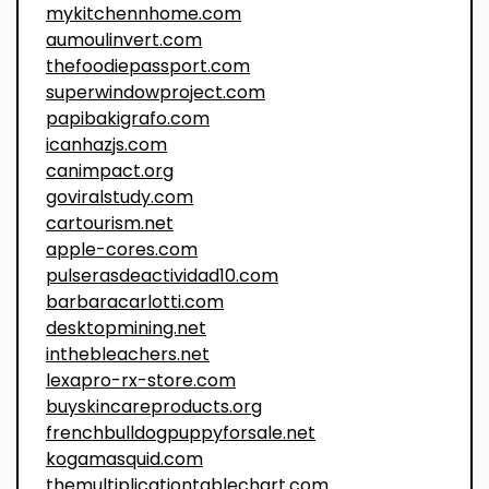
mykitchennhome.com
aumoulinvert.com
thefoodiepassport.com
superwindowproject.com
papibakigrafo.com
icanhazjs.com
canimpact.org
goviralstudy.com
cartourism.net
apple-cores.com
pulserasdeactividad10.com
barbaracarlotti.com
desktopmining.net
inthebleachers.net
lexapro-rx-store.com
buyskincareproducts.org
frenchbulldogpuppyforsale.net
kogamasquid.com
themultiplicationtablechart.com