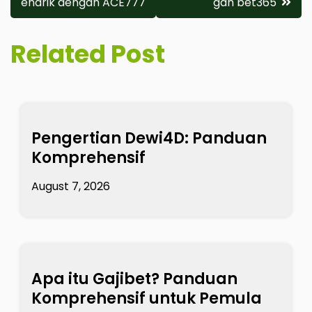
enarik dengan ACE777
gan bet365
Related Post
Pengertian Dewi4D: Panduan
Komprehensif
August 7, 2026
Apa itu Gajibet? Panduan
Komprehensif untuk Pemula