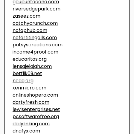
goupuntacana.com
riversedgepark.com
zaseez.com
catchycrunch.com
nofaphub.com
nefertitingalls.com
patsyscreations.com
income4proof.com
educaritas.org
lensajelajah.com
betflik09.net
ncaq.org
xenmicro.com
onlineshopera.com
dartyfresh.com
lewisenterprises.net
pcsoftwarefree.org
dailylinking.com
dnafyx.com