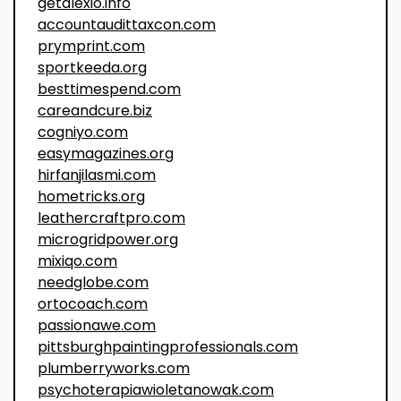
getalexio.info
accountaudittaxcon.com
prymprint.com
sportkeeda.org
besttimespend.com
careandcure.biz
cogniyo.com
easymagazines.org
hirfanjilasmi.com
hometricks.org
leathercraftpro.com
microgridpower.org
mixiqo.com
needglobe.com
ortocoach.com
passionawe.com
pittsburghpaintingprofessionals.com
plumberryworks.com
psychoterapiawioletanowak.com