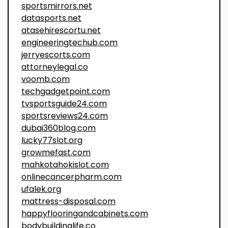
sportsmirrors.net
datasports.net
atasehirescortu.net
engineeringtechub.com
jerryescorts.com
attorneylegal.co
voomb.com
techgadgetpoint.com
tvsportsguide24.com
sportsreviews24.com
dubai360blog.com
lucky77slot.org
growmefast.com
mahkotahokislot.com
onlinecancerpharm.com
ufalek.org
mattress-disposal.com
happyflooringandcabinets.com
bodybuildinglife.co