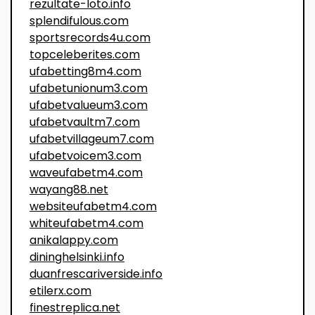
rezultate-loto.info
splendifulous.com
sportsrecords4u.com
topceleberites.com
ufabetting8m4.com
ufabetunionum3.com
ufabetvalueum3.com
ufabetvaultm7.com
ufabetvillageum7.com
ufabetvoicem3.com
waveufabetm4.com
wayang88.net
websiteufabetm4.com
whiteufabetm4.com
anikalappy.com
dininghelsinki.info
duanfrescariverside.info
etilerx.com
finestreplica.net