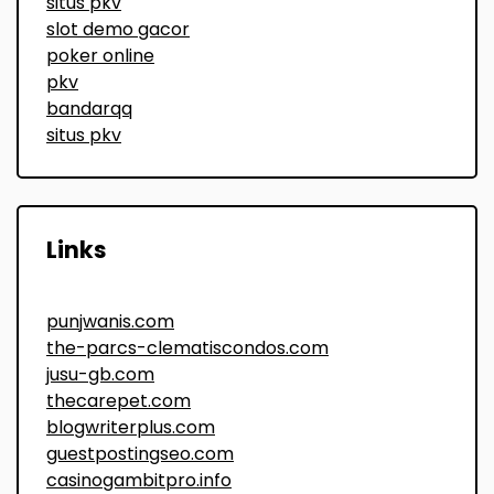
situs pkv
slot demo gacor
poker online
pkv
bandarqq
situs pkv
Links
punjwanis.com
the-parcs-clematiscondos.com
jusu-gb.com
thecarepet.com
blogwriterplus.com
guestpostingseo.com
casinogambitpro.info