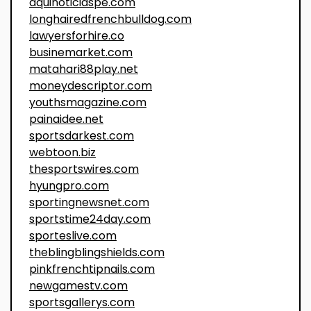
aquinoticiaspe.com
longhairedfrenchbulldog.com
lawyersforhire.co
businemarket.com
matahari88play.net
moneydescriptor.com
youthsmagazine.com
painaidee.net
sportsdarkest.com
webtoon.biz
thesportswires.com
hyungpro.com
sportingnewsnet.com
sportstime24day.com
sporteslive.com
theblingblingshields.com
pinkfrenchtipnails.com
newgamestv.com
sportsgallerys.com