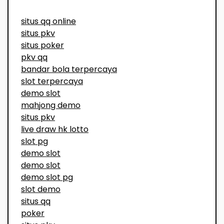
situs qq online
situs pkv
situs poker
pkv qq
bandar bola terpercaya
slot terpercaya
demo slot
mahjong demo
situs pkv
live draw hk lotto
slot pg
demo slot
demo slot
demo slot pg
slot demo
situs qq
poker