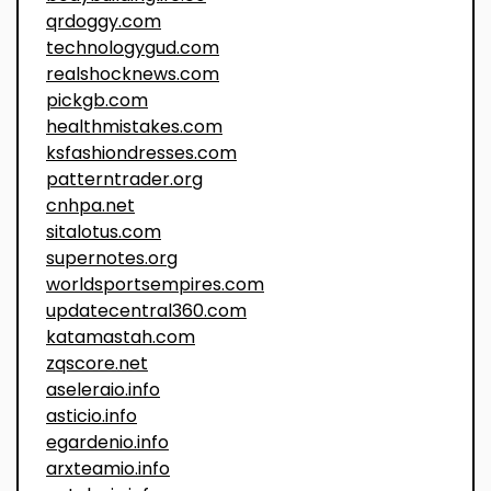
qrdoggy.com
technologygud.com
realshocknews.com
pickgb.com
healthmistakes.com
ksfashiondresses.com
patterntrader.org
cnhpa.net
sitalotus.com
supernotes.org
worldsportsempires.com
updatecentral360.com
katamastah.com
zqscore.net
aseleraio.info
asticio.info
egardenio.info
arxteamio.info