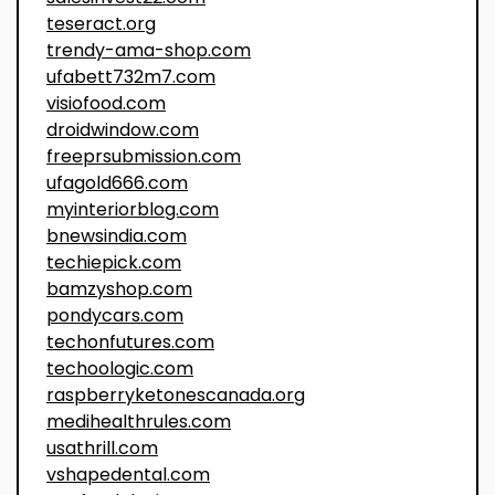
teseract.org
trendy-ama-shop.com
ufabett732m7.com
visiofood.com
droidwindow.com
freeprsubmission.com
ufagold666.com
myinteriorblog.com
bnewsindia.com
techiepick.com
bamzyshop.com
pondycars.com
techonfutures.com
techoologic.com
raspberryketonescanada.org
medihealthrules.com
usathrill.com
vshapedental.com