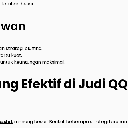
taruhan besar.
awan
 strategi bluffing.
artu kuat.
 untuk keuntungan maksimal.
ng Efektif di Judi QQ
s slot
menang besar. Berikut beberapa strategi taruhan