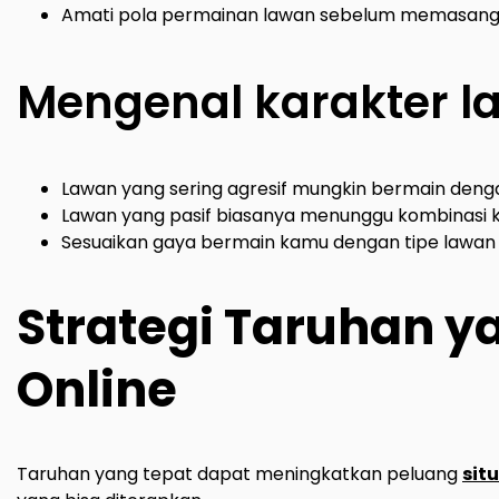
Amati pola permainan lawan sebelum memasang 
Mengenal karakter l
Lawan yang sering agresif mungkin bermain dengan
Lawan yang pasif biasanya menunggu kombinasi k
Sesuaikan gaya bermain kamu dengan tipe lawan
Strategi Taruhan ya
Online
Taruhan yang tepat dapat meningkatkan peluang
situ