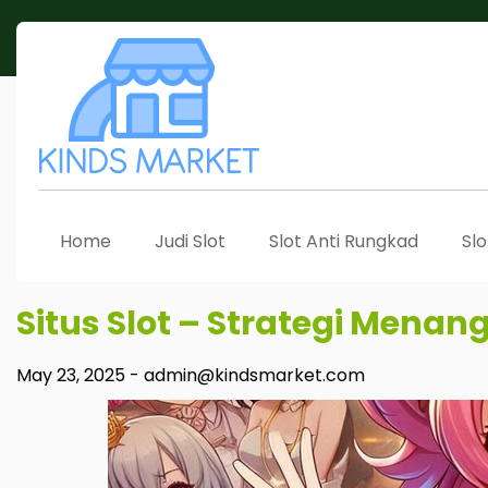
Skip
to
content
Home
Judi Slot
Slot Anti Rungkad
Sl
Situs Slot – Strategi Menang
May 23, 2025
-
admin@kindsmarket.com