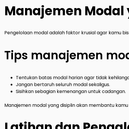
Manajemen Modal 
Pengelolaan modal adalah faktor krusial agar kamu b
Tips manajemen mo
Tentukan batas modal harian agar tidak kehilanga
Jangan bertaruh seluruh modal sekaligus.
Sisihkan sebagian kemenangan untuk cadangan.
Manajemen modal yang disiplin akan membantu kamu t
Latihan dan Penga