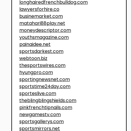
longhairedfrenchbulldog.com
lawyersforhire.co
businemarket.com
matahari88play.net
moneydescriptor.com
youthsmagazine.com
painaidee.net
sportsdarkest.com
webtoon.biz
thesportswires.com
hyungpro.com
sportingnewsnet.com
sportstime24day.com
sporteslive.com
theblingblingshields.com
pinkfrenchtipnails.com
newgamestv.com
sportsgallerys.com
sportsmirrors.net