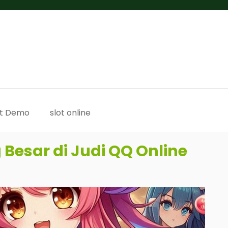
ot Demo
slot online
 Besar di Judi QQ Online