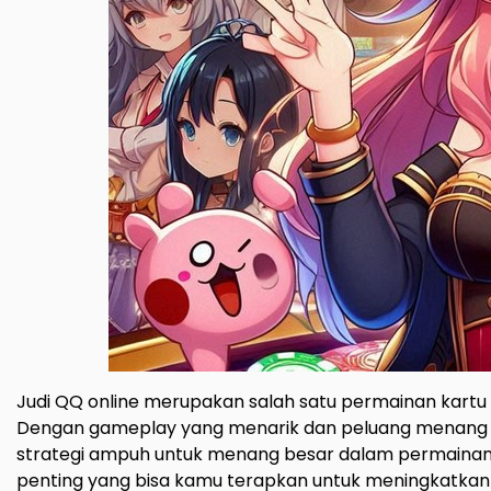
Judi QQ online merupakan salah satu permainan kartu y
Dengan gameplay yang menarik dan peluang menang 
strategi ampuh untuk menang besar dalam permainan in
penting yang bisa kamu terapkan untuk meningkatkan 