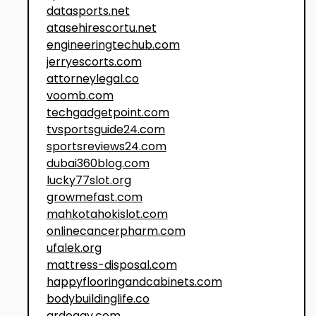
datasports.net
atasehirescortu.net
engineeringtechub.com
jerryescorts.com
attorneylegal.co
voomb.com
techgadgetpoint.com
tvsportsguide24.com
sportsreviews24.com
dubai360blog.com
lucky77slot.org
growmefast.com
mahkotahokislot.com
onlinecancerpharm.com
ufalek.org
mattress-disposal.com
happyflooringandcabinets.com
bodybuildinglife.co
qrdoggy.com