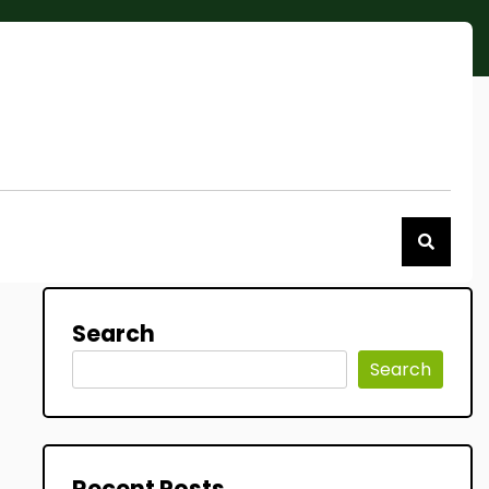
Search
Search
Recent Posts