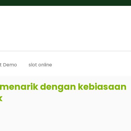
ot Demo
slot online
 menarik dengan kebiasaan
k