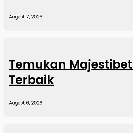
August 7, 2026
Temukan Majestibe
Terbaik
August 6, 2026