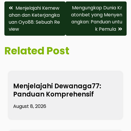
Post
Mengungkap Dunia Kr
Menjelajahi Kemew
atonbet yang Menyen
ahan dan Keterjangka
navigation
angkan: Panduan untu
uan Oyo88: Sebuah Re
view
k Pemula
Related Post
Menjelajahi Dewanaga77:
Panduan Komprehensif
August 8, 2026