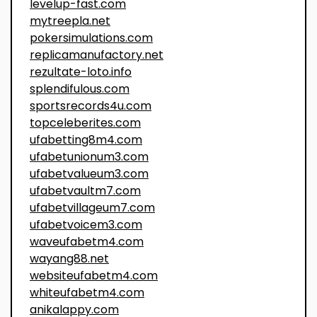
levelup-fast.com
mytreepla.net
pokersimulations.com
replicamanufactory.net
rezultate-loto.info
splendifulous.com
sportsrecords4u.com
topceleberites.com
ufabetting8m4.com
ufabetunionum3.com
ufabetvalueum3.com
ufabetvaultm7.com
ufabetvillageum7.com
ufabetvoicem3.com
waveufabetm4.com
wayang88.net
websiteufabetm4.com
whiteufabetm4.com
anikalappy.com