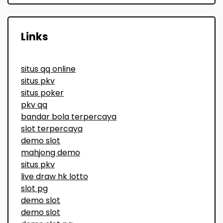
Links
situs qq online
situs pkv
situs poker
pkv qq
bandar bola terpercaya
slot terpercaya
demo slot
mahjong demo
situs pkv
live draw hk lotto
slot pg
demo slot
demo slot