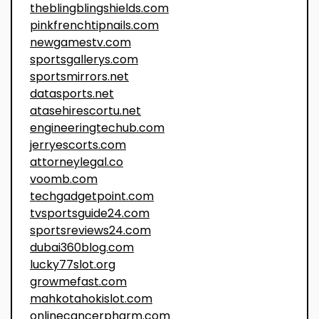
theblingblingshields.com
pinkfrenchtipnails.com
newgamestv.com
sportsgallerys.com
sportsmirrors.net
datasports.net
atasehirescortu.net
engineeringtechub.com
jerryescorts.com
attorneylegal.co
voomb.com
techgadgetpoint.com
tvsportsguide24.com
sportsreviews24.com
dubai360blog.com
lucky77slot.org
growmefast.com
mahkotahokislot.com
onlinecancerpharm.com