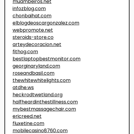
muambeiros.net
infozblog.com
chonbaihat.com
elblogdeoscargonzalez.com
webpromote.net
steroids-store.co
arteydecoracion.net
fithog.com
bestlaptopbestmonitor.com
georginaryland.com
roseandbasil.com
thewhitewhitelights.com
atdhe.ws
heckrodtwetland.org
halfheardinthestillness.com
mybestmassagechair.com
ericreed.net
fluxetine.com
mobilecasino8760.com