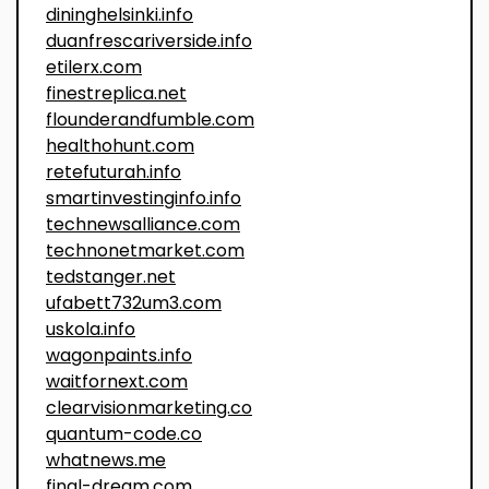
dininghelsinki.info
duanfrescariverside.info
etilerx.com
finestreplica.net
flounderandfumble.com
healthohunt.com
retefuturah.info
smartinvestinginfo.info
technewsalliance.com
technonetmarket.com
tedstanger.net
ufabett732um3.com
uskola.info
wagonpaints.info
waitfornext.com
clearvisionmarketing.co
quantum-code.co
whatnews.me
final-dream.com