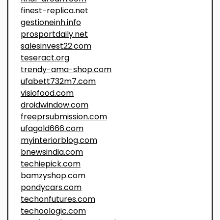
finest-replica.net
gestioneinh.info
prosportdaily.net
salesinvest22.com
teseract.org
trendy-ama-shop.com
ufabett732m7.com
visiofood.com
droidwindow.com
freeprsubmission.com
ufagold666.com
myinteriorblog.com
bnewsindia.com
techiepick.com
bamzyshop.com
pondycars.com
techonfutures.com
techoologic.com