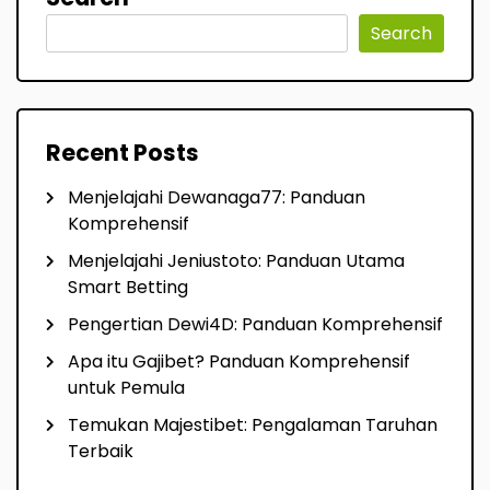
Search
Recent Posts
Menjelajahi Dewanaga77: Panduan
Komprehensif
Menjelajahi Jeniustoto: Panduan Utama
Smart Betting
Pengertian Dewi4D: Panduan Komprehensif
Apa itu Gajibet? Panduan Komprehensif
untuk Pemula
Temukan Majestibet: Pengalaman Taruhan
Terbaik