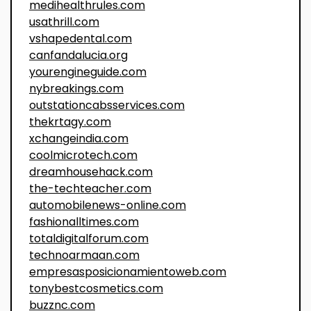
medihealthrules.com
usathrill.com
vshapedental.com
canfandalucia.org
yourengineguide.com
nybreakings.com
outstationcabsservices.com
thekrtagy.com
xchangeindia.com
coolmicrotech.com
dreamhousehack.com
the-techteacher.com
automobilenews-online.com
fashionalltimes.com
totaldigitalforum.com
technoarmaan.com
empresasposicionamientoweb.com
tonybestcosmetics.com
buzznc.com