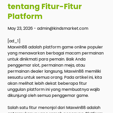
tentang Fitur-Fitur
Platform
May 23, 2026
-
admin@kindsmarket.com
[ad_1]
Maxwin88 adalah platform game online populer
yang menawarkan berbagai macam permainan
untuk dinikmati para pemain. Baik Anda
penggemar slot, permainan meja, atau
permainan dealer langsung, Maxwin88 memiliki
sesuatu untuk semua orang. Pada artikel ini, kita
akan melihat lebih dekat beberapa fitur
unggulan platform ini yang membuatnya wajib
dikunjungi oleh semua penggemar game.
Salah satu fitur menonjol dari Maxwin88 adalah