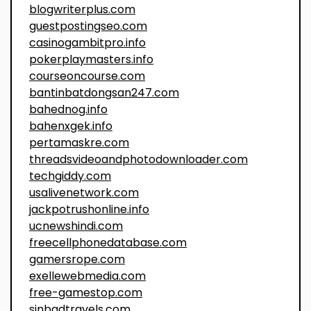
blogwriterplus.com
guestpostingseo.com
casinogambitpro.info
pokerplaymasters.info
courseoncourse.com
bantinbatdongsan247.com
bahednog.info
bahenxgek.info
pertamaskre.com
threadsvideoandphotodownloader.com
techgiddy.com
usalivenetwork.com
jackpotrushonline.info
ucnewshindi.com
freecellphonedatabase.com
gamersrope.com
exellewebmedia.com
free-gamestop.com
sinbadtravels.com