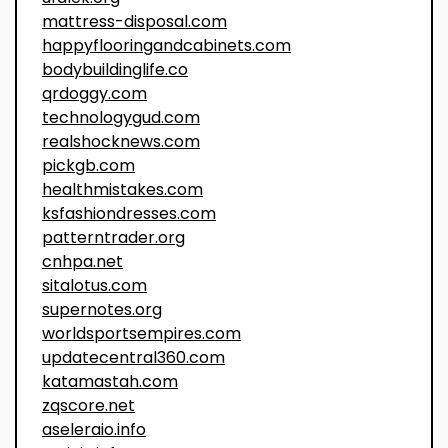
mattress-disposal.com
happyflooringandcabinets.com
bodybuildinglife.co
qrdoggy.com
technologygud.com
realshocknews.com
pickgb.com
healthmistakes.com
ksfashiondresses.com
patterntrader.org
cnhpa.net
sitalotus.com
supernotes.org
worldsportsempires.com
updatecentral360.com
katamastah.com
zqscore.net
aseleraio.info