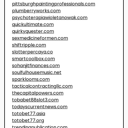
pittsburghpaintingprofessionals.com
plumberryworks.com
psychoterapiawioletanowak.com
quickultimate.com
quirkyquester.com
sexmedicineformen.com
shiftripple.com
slotterpercaya.co
smartcoolbox.com
sohanjitfinances.com
soulfulhousemusic.net
sparklooms.com
tacticalcontractingllc.com
thecapitalpowers.com
tobabet88slot3.com
todayscurrentnews.com
totobet77.asia
totobet77.org
trendingpublication.com