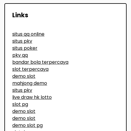
Links
situs qq online
situs pkv
situs poker
pkv qq
bandar bola terpercaya
slot terpercaya
demo slot
mahjong demo
situs pkv
live draw hk lotto
slot pg
demo slot
demo slot
demo slot pg