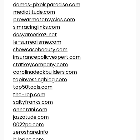
demos-pixelsparadise.com
mediatitude.com
prewarmotorcycles.com
simracinglinks.com
dosyamerkezi.net
le-surrealisme.com
showcasebeauty.com
insurancepolicyexpert.com
statkeycompany.com
carolinadeckbuilders.com
topinvestingblog.com
top50tools.com
the-rep.com
saltyfranks.com
annerani.com
jazzatude.com
0022pa.com
zeroshare.info
bilesinc.com