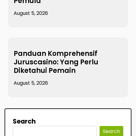
Pemula
August 5, 2026
Panduan Komprehensif
Juruscasino: Yang Perlu
Diketahui Pemain
August 5, 2026
Search
Search