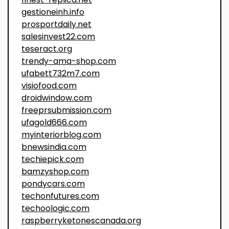
gestioneinh.info
prosportdaily.net
salesinvest22.com
teseract.org
trendy-ama-shop.com
ufabett732m7.com
visiofood.com
droidwindow.com
freeprsubmission.com
ufagold666.com
myinteriorblog.com
bnewsindia.com
techiepick.com
bamzyshop.com
pondycars.com
techonfutures.com
techoologic.com
raspberryketonescanada.org