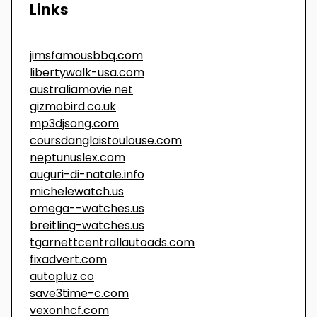
Links
jimsfamousbbq.com
libertywalk-usa.com
australiamovie.net
gizmobird.co.uk
mp3djsong.com
coursdanglaistoulouse.com
neptunuslex.com
auguri-di-natale.info
michelewatch.us
omega--watches.us
breitling-watches.us
tgarnettcentrallautoads.com
fixadvert.com
autopluz.co
save3time-c.com
vexonhcf.com