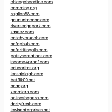
chicagoheadline.com
camming.org
rajalion88.com
goupuntacana.com
riversedgepark.com
zaseez.com
catchycrunch.com
nofaphub.com
nefertitingalls.com
patsyscreations.com
income4proof.com
educaritas.org
lensajelajah.com
betflik09.net
ncaq.org
xenmicro.com
onlineshopera.com
dartyfresh.com
lewisenterprises.net