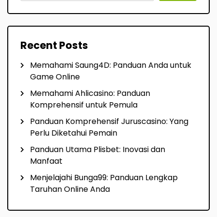
Recent Posts
Memahami Saung4D: Panduan Anda untuk
Game Online
Memahami Ahlicasino: Panduan
Komprehensif untuk Pemula
Panduan Komprehensif Juruscasino: Yang
Perlu Diketahui Pemain
Panduan Utama Plisbet: Inovasi dan
Manfaat
Menjelajahi Bunga99: Panduan Lengkap
Taruhan Online Anda