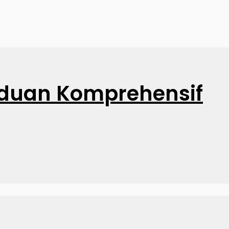
anduan Komprehensif