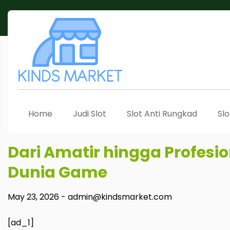
Skip
to
content
Home
Judi Slot
Slot Anti Rungkad
Sl
Dari Amatir hingga Profesi
Dunia Game
May 23, 2026
-
admin@kindsmarket.com
[ad_1]