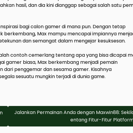
an hasil, dan dia kini dianggap sebagai salah satu pe
 inspirasi bagi calon gamer di mana pun. Dengan tetap
ntuk berkembang, Max mampu mencapai impiannya menja
 ketekunan dan semangat dalam mengejar kesuksesan.
alah contoh cemerlang tentang apa yang bisa dicapai me
agai gamer biasa, Max berkembang menjadi pemain
n dari penggemar dan sesama gamer. Kisahnya
gala sesuatu mungkin terjadi di dunia game.
Jalankan Permainan Anda dengan Maxwin88: Sekila
an
entang Fitur-Fitur Platfor