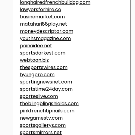
longhairedfrenchbulldog.com
lawyersforhire.co
businemarket.com
matahari88play.net
moneydescriptor.com
youthsmagazine.com
painaidee.net
sportsdarkest.com
webtoon.biz
thesportswires.com
hyungpro.com
sportingnewsnet.com
sportstime24day.com
sporteslive.com
theblingblingshields.com
pinkfrenchtipnails.com
newgamestv.com
sportsgallerys.com
sportsmirrors.net