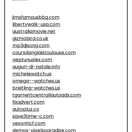
jimsfamousbbq.com
libertywalk-usa.com
australiamovie.net
gizmobird.co.uk
mp3djsong.com
coursdanglaistoulouse.com
neptunuslex.com
auguri-di-natale.info
michelewatch.us
omega--watches.us
breitling-watches.us
tgarnettcentrallautoads.com
fixadvert.com
autopluz.co
save3time-c.com
vexonhcf.com
demos-pixelsparadise.com