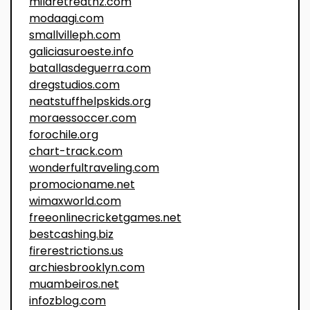
milaretreatnz.com
modaagi.com
smallvilleph.com
galiciasuroeste.info
batallasdeguerra.com
dregstudios.com
neatstuffhelpskids.org
moraessoccer.com
forochile.org
chart-track.com
wonderfultraveling.com
promocioname.net
wimaxworld.com
freeonlinecricketgames.net
bestcashing.biz
firerestrictions.us
archiesbrooklyn.com
muambeiros.net
infozblog.com