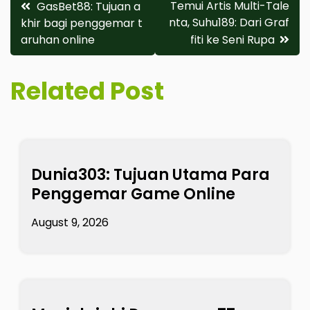
Post
Temui Artis Multi-Tale
GasBet88: Tujuan a
nta, Suhu189: Dari Graf
khir bagi penggemar t
navigation
aruhan online
fiti ke Seni Rupa
Related Post
Dunia303: Tujuan Utama Para
Penggemar Game Online
August 9, 2026