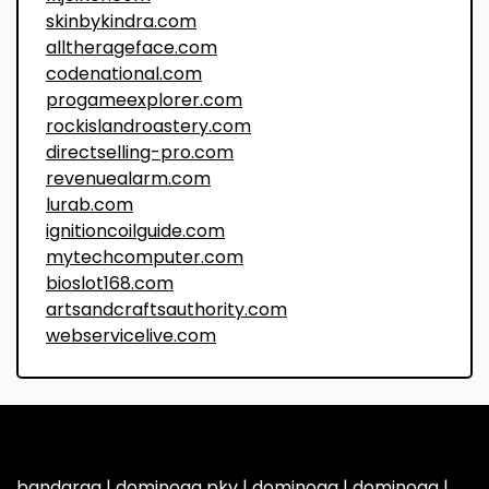
skinbykindra.com
alltherageface.com
codenational.com
progameexplorer.com
rockislandroastery.com
directselling-pro.com
revenuealarm.com
lurab.com
ignitioncoilguide.com
mytechcomputer.com
bioslot168.com
artsandcraftsauthority.com
webservicelive.com
bandarqq
|
dominoqq pkv
|
dominoqq
|
dominoqq
|