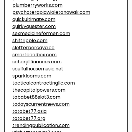
plumberryworks.com
psychoterapiawioletanowak.com
quickultimate.com
quirkyquester.com
sexmedicineformen.com
shiftripple.com
slotterpercaya.co
smartcoolbox.com
sohanjitfinances.com
soulfulhousemusic.net
sparklooms.com
tacticalcontractingllc.com
thecapitalpowers.com
tobabet88slot3.com
todayscurrentnews.com
totobet77.asia
totobet77.org
trendingpublication.com