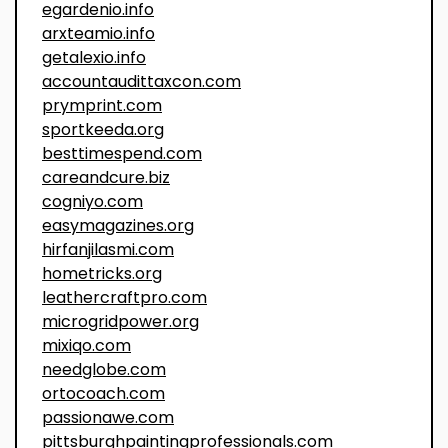
egardenio.info
arxteamio.info
getalexio.info
accountaudittaxcon.com
prymprint.com
sportkeeda.org
besttimespend.com
careandcure.biz
cogniyo.com
easymagazines.org
hirfanjilasmi.com
hometricks.org
leathercraftpro.com
microgridpower.org
mixiqo.com
needglobe.com
ortocoach.com
passionawe.com
pittsburghpaintingprofessionals.com