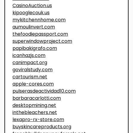
CasinoAuction.us
kipooglecouk.us
mykitchennhome.com
aumoulinvert.com
thefoodiepassport.com
superwindowproject.com
papibakigrafo.com
icanhazjs.com
canimpact.org
goviralstudy.com
cartourism.net
apple-cores.com
pulserasdeactividad10.com
barbaracarlotti.com
desktopmining.net
inthebleachers.net
lexapro-rx-store.com
buyskincareproducts.org