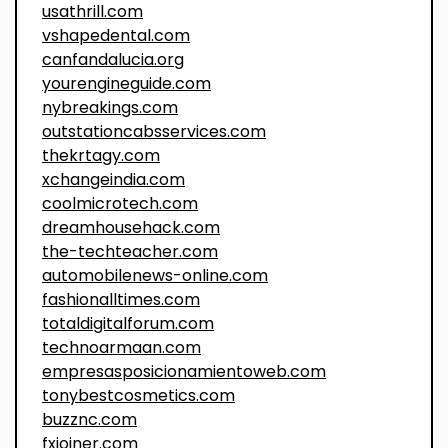
usathrill.com
vshapedental.com
canfandalucia.org
yourengineguide.com
nybreakings.com
outstationcabsservices.com
thekrtagy.com
xchangeindia.com
coolmicrotech.com
dreamhousehack.com
the-techteacher.com
automobilenews-online.com
fashionalltimes.com
totaldigitalforum.com
technoarmaan.com
empresasposicionamientoweb.com
tonybestcosmetics.com
buzznc.com
fxjoiner.com