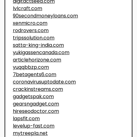
digitactseed.com
lvlcraft.com
90secondmoneyloans.com
xenmicro.com
rodrovers.com
tripssolution.com
satta-king-india.com
yukigassencanada.com
articlehorizone.com
yuqqbbzp.com
7betagents6.com
coronavirusuptodate.com
crackinstreams.com
gadgetspak.com
gearsngadget.com
hireseodoctor.com
lapsfit.com
levelup-fast.com
mytreepla.net