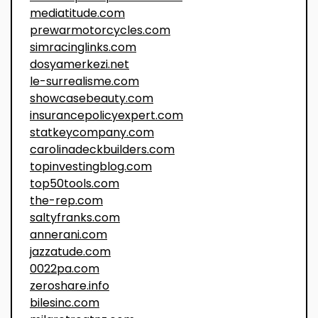
mediatitude.com
prewarmotorcycles.com
simracinglinks.com
dosyamerkezi.net
le-surrealisme.com
showcasebeauty.com
insurancepolicyexpert.com
statkeycompany.com
carolinadeckbuilders.com
topinvestingblog.com
top50tools.com
the-rep.com
saltyfranks.com
annerani.com
jazzatude.com
0022pa.com
zeroshare.info
bilesinc.com