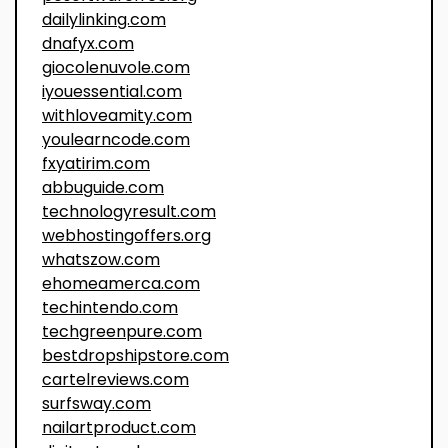
dailylinking.com
dnafyx.com
giocolenuvole.com
iyouessential.com
withloveamity.com
youlearncode.com
fxyatirim.com
abbuguide.com
technologyresult.com
webhostingoffers.org
whatszow.com
ehomeamerca.com
techintendo.com
techgreenpure.com
bestdropshipstore.com
cartelreviews.com
surfsway.com
nailartproduct.com