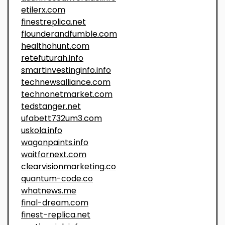
etilerx.com
finestreplica.net
flounderandfumble.com
healthohunt.com
retefuturah.info
smartinvestinginfo.info
technewsalliance.com
technonetmarket.com
tedstanger.net
ufabett732um3.com
uskola.info
wagonpaints.info
waitfornext.com
clearvisionmarketing.co
quantum-code.co
whatnews.me
final-dream.com
finest-replica.net