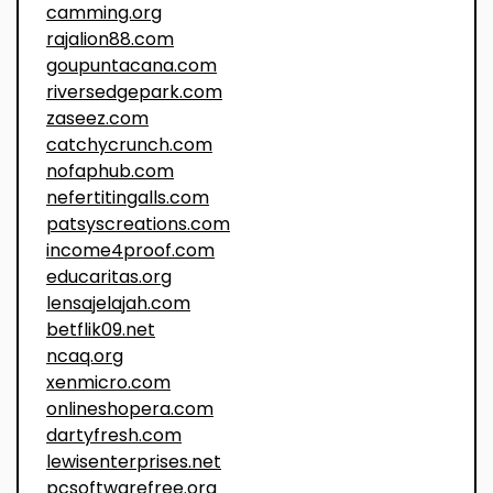
camming.org
rajalion88.com
goupuntacana.com
riversedgepark.com
zaseez.com
catchycrunch.com
nofaphub.com
nefertitingalls.com
patsyscreations.com
income4proof.com
educaritas.org
lensajelajah.com
betflik09.net
ncaq.org
xenmicro.com
onlineshopera.com
dartyfresh.com
lewisenterprises.net
pcsoftwarefree.org