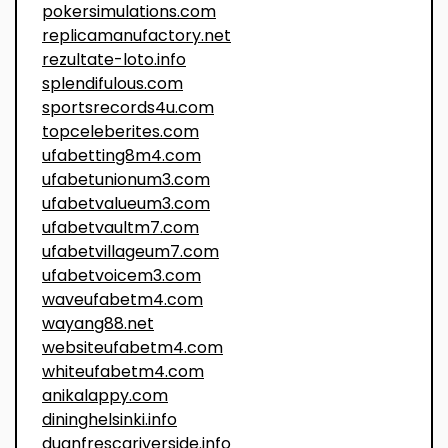
pokersimulations.com
replicamanufactory.net
rezultate-loto.info
splendifulous.com
sportsrecords4u.com
topceleberites.com
ufabetting8m4.com
ufabetunionum3.com
ufabetvalueum3.com
ufabetvaultm7.com
ufabetvillageum7.com
ufabetvoicem3.com
waveufabetm4.com
wayang88.net
websiteufabetm4.com
whiteufabetm4.com
anikalappy.com
dininghelsinki.info
duanfrescariverside.info