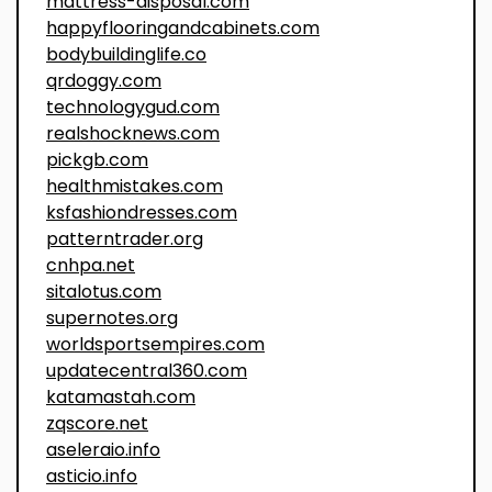
mattress-disposal.com
happyflooringandcabinets.com
bodybuildinglife.co
qrdoggy.com
technologygud.com
realshocknews.com
pickgb.com
healthmistakes.com
ksfashiondresses.com
patterntrader.org
cnhpa.net
sitalotus.com
supernotes.org
worldsportsempires.com
updatecentral360.com
katamastah.com
zqscore.net
aseleraio.info
asticio.info