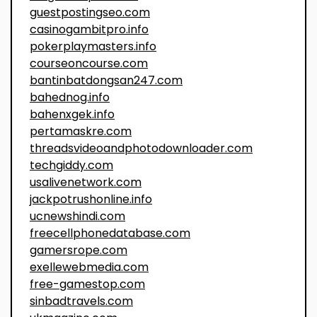
guestpostingseo.com
casinogambitpro.info
pokerplaymasters.info
courseoncourse.com
bantinbatdongsan247.com
bahednog.info
bahenxgek.info
pertamaskre.com
threadsvideoandphotodownloader.com
techgiddy.com
usalivenetwork.com
jackpotrushonline.info
ucnewshindi.com
freecellphonedatabase.com
gamersrope.com
exellewebmedia.com
free-gamestop.com
sinbadtravels.com