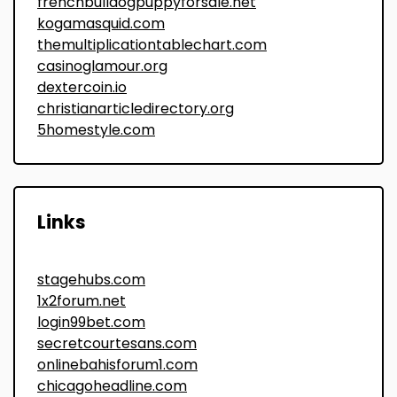
frenchbulldogpuppyforsale.net
kogamasquid.com
themultiplicationtablechart.com
casinoglamour.org
dextercoin.io
christianarticledirectory.org
5homestyle.com
Links
stagehubs.com
1x2forum.net
login99bet.com
secretcourtesans.com
onlinebahisforum1.com
chicagoheadline.com