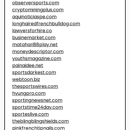
observersports.com
cryptominingplus.com
aquinoticiaspe.com
longhairedfrenchbulldog.com
lawyersforhire.co
businemarket.com
matahari88play.net
moneydescriptor.com
youthsmagazine.com
painaidee.net
sportsdarkest.com
webtoon.biz
thesportswires.com
hyungpro.com
sportingnewsnet.com
sportstime24day.com
sporteslive.com
theblingblingshields.com
pinkfrenchtipnails.com