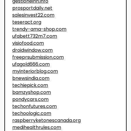
gestioneinh.info
prosportdaily.net
salesinvest22.com
teseract.org
trendy-ama-shop.com
ufabett732m7.com
visiofood.com
droidwindow.com
freeprsubmission.com
ufagold666.com
myinteriorblog.com
bnewsindia.com
techiepick.com
bamzyshop.com
pondycars.com
techonfutures.com
techoologic.com
raspberryketonescanada.org
medihealthrules.com