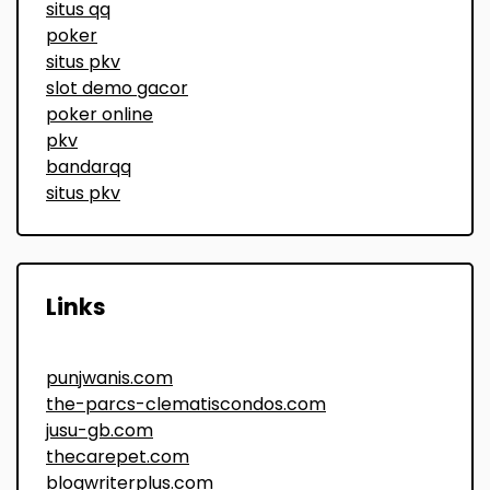
situs qq
poker
situs pkv
slot demo gacor
poker online
pkv
bandarqq
situs pkv
Links
punjwanis.com
the-parcs-clematiscondos.com
jusu-gb.com
thecarepet.com
blogwriterplus.com