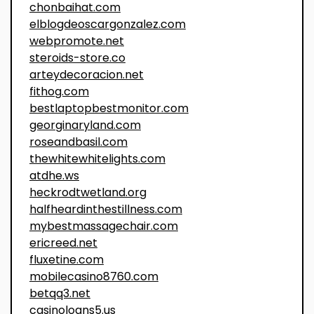
chonbaihat.com
elblogdeoscargonzalez.com
webpromote.net
steroids-store.co
arteydecoracion.net
fithog.com
bestlaptopbestmonitor.com
georginaryland.com
roseandbasil.com
thewhitewhitelights.com
atdhe.ws
heckrodtwetland.org
halfheardinthestillness.com
mybestmassagechair.com
ericreed.net
fluxetine.com
mobilecasino8760.com
betqq3.net
casinoloans5.us