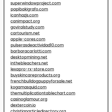
superwindowproject.com
papibakigrafo.com
icanhazjs.com
canimpact.org
goviralstudy.com
cartourism.net
apple-cores.com
pulserasdeactividad10.com
barbaracarlotti.com
desktopmining.net
inthebleachers.net
lexapro-rx-store.com
buyskincareproducts.org
frenchbulldogpuppyforsale.net
kogamasquid.com
themultiplicationtablechart.com
casinoglamour.org
dextercoin.io
christianarticledirectory.org