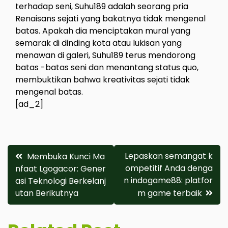
terhadap seni, Suhu189 adalah seorang pria
Renaisans sejati yang bakatnya tidak mengenal
batas. Apakah dia menciptakan mural yang
semarak di dinding kota atau lukisan yang
menawan di galeri, Suhu189 terus mendorong
batas -batas seni dan menantang status quo,
membuktikan bahwa kreativitas sejati tidak
mengenal batas.
[ad_2]
Post
Lepaskan semangat k
Membuka Kunci Ma
ompetitif Anda denga
nfaat Lgogacor: Gener
navigation
n indogame88: platfor
asi Teknologi Berkelanj
utan Berikutnya
m game terbaik