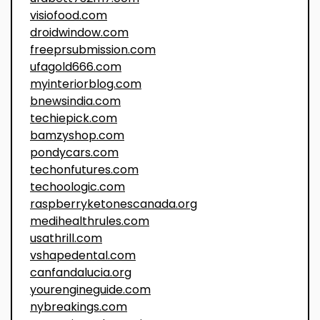
visiofood.com
droidwindow.com
freeprsubmission.com
ufagold666.com
myinteriorblog.com
bnewsindia.com
techiepick.com
bamzyshop.com
pondycars.com
techonfutures.com
techoologic.com
raspberryketonescanada.org
medihealthrules.com
usathrill.com
vshapedental.com
canfandalucia.org
yourengineguide.com
nybreakings.com