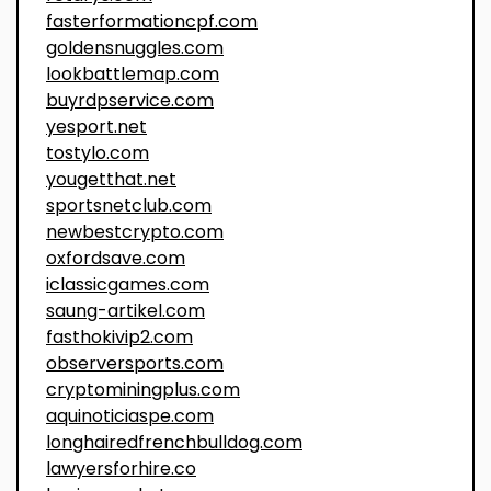
fasterformationcpf.com
goldensnuggles.com
lookbattlemap.com
buyrdpservice.com
yesport.net
tostylo.com
yougetthat.net
sportsnetclub.com
newbestcrypto.com
oxfordsave.com
iclassicgames.com
saung-artikel.com
fasthokivip2.com
observersports.com
cryptominingplus.com
aquinoticiaspe.com
longhairedfrenchbulldog.com
lawyersforhire.co