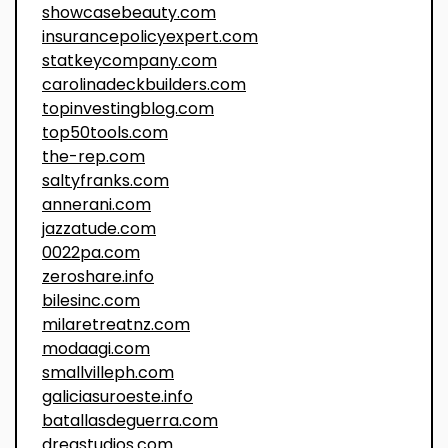
showcasebeauty.com
insurancepolicyexpert.com
statkeycompany.com
carolinadeckbuilders.com
topinvestingblog.com
top50tools.com
the-rep.com
saltyfranks.com
annerani.com
jazzatude.com
0022pa.com
zeroshare.info
bilesinc.com
milaretreatnz.com
modaagi.com
smallvilleph.com
galiciasuroeste.info
batallasdeguerra.com
dregstudios.com