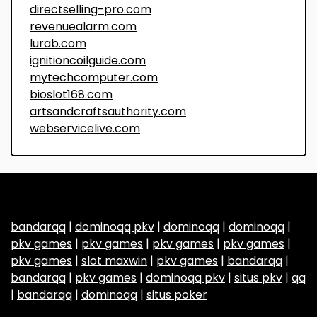
directselling-pro.com
revenuealarm.com
lurab.com
ignitioncoilguide.com
mytechcomputer.com
bioslot168.com
artsandcraftsauthority.com
webservicelive.com
bandarqq
|
dominoqq pkv
|
dominoqq
|
dominoqq
|
pkv games
|
pkv games
|
pkv games
|
pkv games
|
pkv games
|
slot maxwin
|
pkv games
|
bandarqq
|
bandarqq
|
pkv games
|
dominoqq pkv
|
situs pkv
|
qq
|
bandarqq
|
dominoqq
|
situs poker