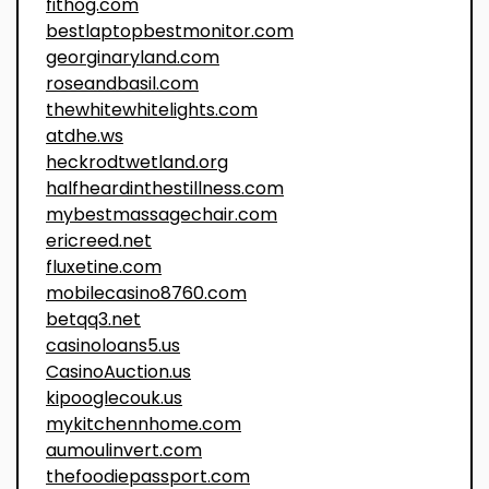
fithog.com
bestlaptopbestmonitor.com
georginaryland.com
roseandbasil.com
thewhitewhitelights.com
atdhe.ws
heckrodtwetland.org
halfheardinthestillness.com
mybestmassagechair.com
ericreed.net
fluxetine.com
mobilecasino8760.com
betqq3.net
casinoloans5.us
CasinoAuction.us
kipooglecouk.us
mykitchennhome.com
aumoulinvert.com
thefoodiepassport.com