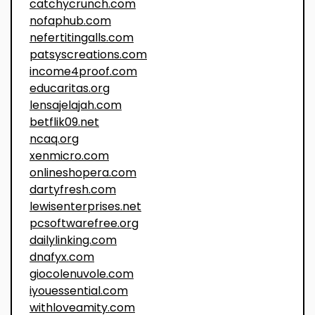
catchycrunch.com
nofaphub.com
nefertitingalls.com
patsyscreations.com
income4proof.com
educaritas.org
lensajelajah.com
betflik09.net
ncaq.org
xenmicro.com
onlineshopera.com
dartyfresh.com
lewisenterprises.net
pcsoftwarefree.org
dailylinking.com
dnafyx.com
giocolenuvole.com
iyouessential.com
withloveamity.com