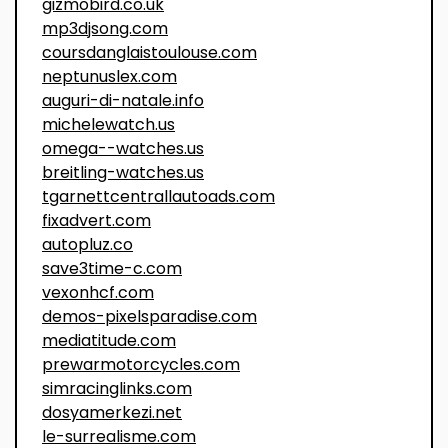
gizmobird.co.uk
mp3djsong.com
coursdanglaistoulouse.com
neptunuslex.com
auguri-di-natale.info
michelewatch.us
omega--watches.us
breitling-watches.us
tgarnettcentrallautoads.com
fixadvert.com
autopluz.co
save3time-c.com
vexonhcf.com
demos-pixelsparadise.com
mediatitude.com
prewarmotorcycles.com
simracinglinks.com
dosyamerkezi.net
le-surrealisme.com