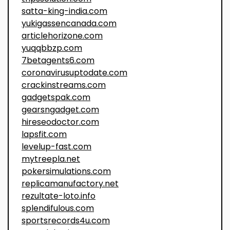
satta-king-india.com
yukigassencanada.com
articlehorizone.com
yuqqbbzp.com
7betagents6.com
coronavirusuptodate.com
crackinstreams.com
gadgetspak.com
gearsngadget.com
hireseodoctor.com
lapsfit.com
levelup-fast.com
mytreepla.net
pokersimulations.com
replicamanufactory.net
rezultate-loto.info
splendifulous.com
sportsrecords4u.com