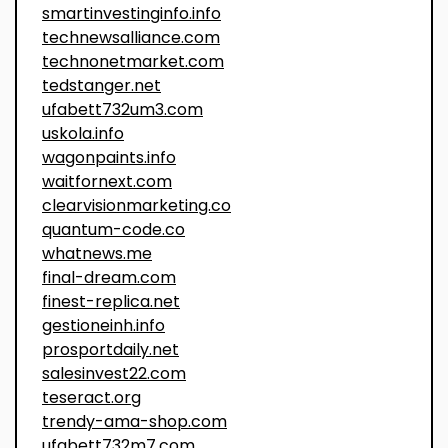
smartinvestinginfo.info
technewsalliance.com
technonetmarket.com
tedstanger.net
ufabett732um3.com
uskola.info
wagonpaints.info
waitfornext.com
clearvisionmarketing.co
quantum-code.co
whatnews.me
final-dream.com
finest-replica.net
gestioneinh.info
prosportdaily.net
salesinvest22.com
teseract.org
trendy-ama-shop.com
ufabett732m7.com