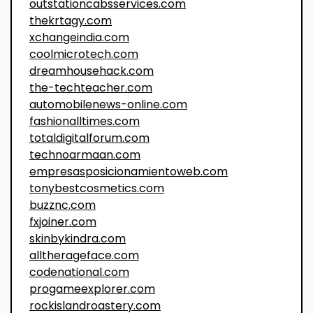
outstationcabsservices.com
thekrtagy.com
xchangeindia.com
coolmicrotech.com
dreamhousehack.com
the-techteacher.com
automobilenews-online.com
fashionalltimes.com
totaldigitalforum.com
technoarmaan.com
empresasposicionamientoweb.com
tonybestcosmetics.com
buzznc.com
fxjoiner.com
skinbykindra.com
alltherageface.com
codenational.com
progameexplorer.com
rockislandroastery.com