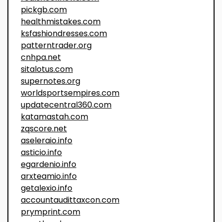
pickgb.com
healthmistakes.com
ksfashiondresses.com
patterntrader.org
cnhpa.net
sitalotus.com
supernotes.org
worldsportsempires.com
updatecentral360.com
katamastah.com
zqscore.net
aseleraio.info
asticio.info
egardenio.info
arxteamio.info
getalexio.info
accountaudittaxcon.com
prymprint.com