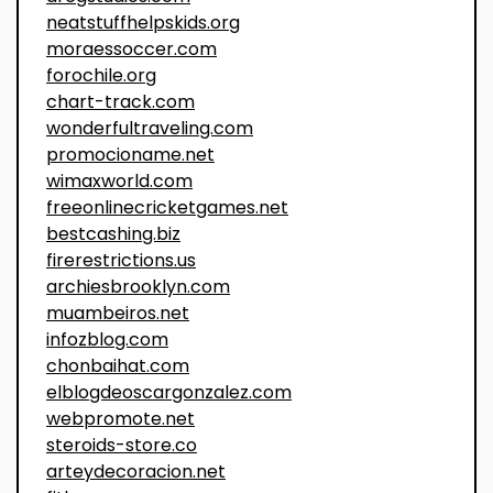
neatstuffhelpskids.org
moraessoccer.com
forochile.org
chart-track.com
wonderfultraveling.com
promocioname.net
wimaxworld.com
freeonlinecricketgames.net
bestcashing.biz
firerestrictions.us
archiesbrooklyn.com
muambeiros.net
infozblog.com
chonbaihat.com
elblogdeoscargonzalez.com
webpromote.net
steroids-store.co
arteydecoracion.net