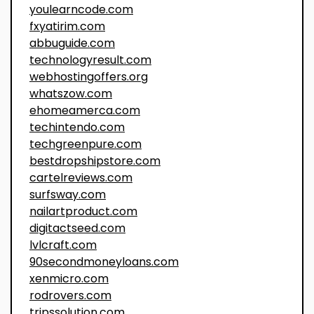
youlearncode.com
fxyatirim.com
abbuguide.com
technologyresult.com
webhostingoffers.org
whatszow.com
ehomeamerca.com
techintendo.com
techgreenpure.com
bestdropshipstore.com
cartelreviews.com
surfsway.com
nailartproduct.com
digitactseed.com
lvlcraft.com
90secondmoneyloans.com
xenmicro.com
rodrovers.com
tripssolution.com