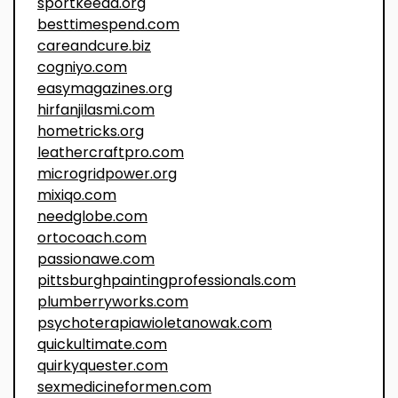
sportkeeda.org
besttimespend.com
careandcure.biz
cogniyo.com
easymagazines.org
hirfanjilasmi.com
hometricks.org
leathercraftpro.com
microgridpower.org
mixiqo.com
needglobe.com
ortocoach.com
passionawe.com
pittsburghpaintingprofessionals.com
plumberryworks.com
psychoterapiawioletanowak.com
quickultimate.com
quirkyquester.com
sexmedicineformen.com