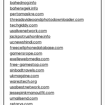
bahednog.info
bahenxgek.info
pertamaskre.com
threadsvideoandphotodownloader.com
techgiddy.com
usalivenetwork.com
jackpotrushonline.info
ucnewshindi.com
freecellphonedatabase.com
gamersrope.com
exellewebmedia.com
free-gamestop.com
sinbadtravels.com
ukmagzine.com
wareztech.org
usabestnetwork.com
jessepinkmanoutfit.com
umailsend.com
retarys.com