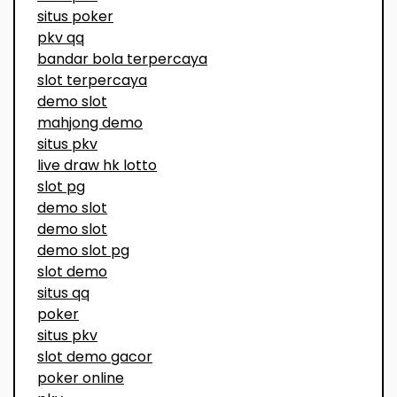
situs poker
pkv qq
bandar bola terpercaya
slot terpercaya
demo slot
mahjong demo
situs pkv
live draw hk lotto
slot pg
demo slot
demo slot
demo slot pg
slot demo
situs qq
poker
situs pkv
slot demo gacor
poker online