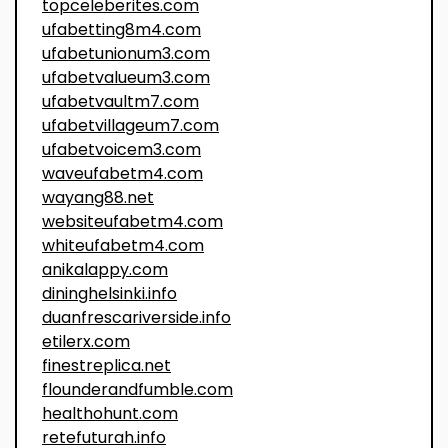
topceleberites.com
ufabetting8m4.com
ufabetunionum3.com
ufabetvalueum3.com
ufabetvaultm7.com
ufabetvillageum7.com
ufabetvoicem3.com
waveufabetm4.com
wayang88.net
websiteufabetm4.com
whiteufabetm4.com
anikalappy.com
dininghelsinki.info
duanfrescariverside.info
etilerx.com
finestreplica.net
flounderandfumble.com
healthohunt.com
retefuturah.info