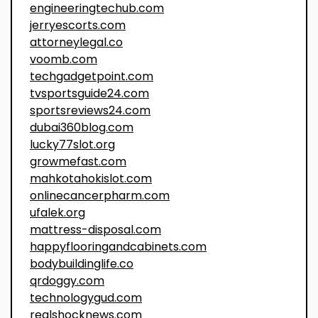
engineeringtechub.com
jerryescorts.com
attorneylegal.co
voomb.com
techgadgetpoint.com
tvsportsguide24.com
sportsreviews24.com
dubai360blog.com
lucky77slot.org
growmefast.com
mahkotahokislot.com
onlinecancerpharm.com
ufalek.org
mattress-disposal.com
happyflooringandcabinets.com
bodybuildinglife.co
qrdoggy.com
technologygud.com
realshocknews.com