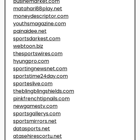
businemarket.com
matahari88play.net
moneydescriptor.com
youthsmagazine.com
painaidee.net
sportsdarkest.com
webtoon.biz
thesportswires.com
hyungpro.com
sportingnewsnet.com
sportstime24day.com
sporteslive.com
theblingblingshields.com
pinkfrenchtipnails.com
newgamestv.com
sportsgallerys.com
sportsmirrors.net
datasports.net
atasehirescortu.net