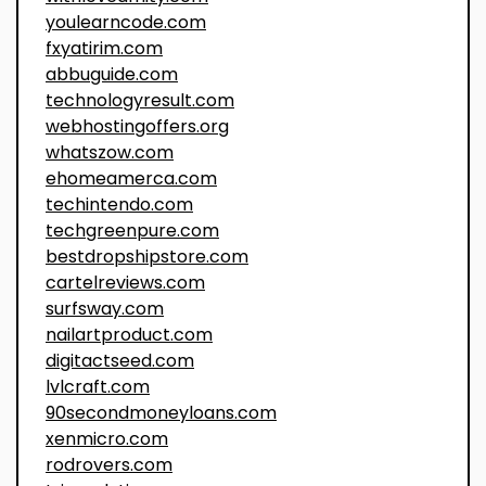
youlearncode.com
fxyatirim.com
abbuguide.com
technologyresult.com
webhostingoffers.org
whatszow.com
ehomeamerca.com
techintendo.com
techgreenpure.com
bestdropshipstore.com
cartelreviews.com
surfsway.com
nailartproduct.com
digitactseed.com
lvlcraft.com
90secondmoneyloans.com
xenmicro.com
rodrovers.com