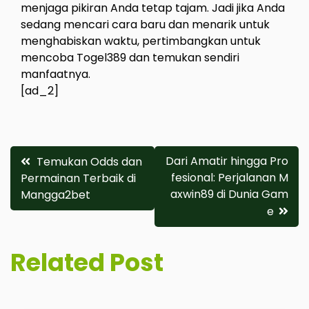
menjaga pikiran Anda tetap tajam. Jadi jika Anda
sedang mencari cara baru dan menarik untuk
menghabiskan waktu, pertimbangkan untuk
mencoba Togel389 dan temukan sendiri
manfaatnya.
[ad_2]
Post
Dari Amatir hingga Pro
Temukan Odds dan
fesional: Perjalanan M
Permainan Terbaik di
navigation
axwin89 di Dunia Gam
Mangga2bet
e
Related Post