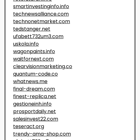
smartinvestinginfo.info
technewsalliance.com
technonetmarket.com
tedstanger.net
ufabett732um3.com
uskola.info
wagonpaints.info
waitfornext.com
clearvisionmarketing.co
quantum-code.co
whatnews.me
final-dream.com
finest-replica.net
gestioneinh.info
prosportdaily.net
salesinvest22.com
teseract.org
trendy-ama-shop.com