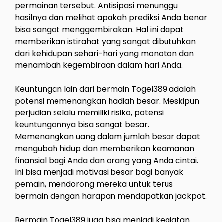
permainan tersebut. Antisipasi menunggu
hasilnya dan melihat apakah prediksi Anda benar
bisa sangat menggembirakan. Hal ini dapat
memberikan istirahat yang sangat dibutuhkan
dari kehidupan sehari-hari yang monoton dan
menambah kegembiraan dalam hari Anda.
Keuntungan lain dari bermain Togel389 adalah
potensi memenangkan hadiah besar. Meskipun
perjudian selalu memiliki risiko, potensi
keuntungannya bisa sangat besar.
Memenangkan uang dalam jumlah besar dapat
mengubah hidup dan memberikan keamanan
finansial bagi Anda dan orang yang Anda cintai.
Ini bisa menjadi motivasi besar bagi banyak
pemain, mendorong mereka untuk terus
bermain dengan harapan mendapatkan jackpot.
Bermain Togel389 juga bisa menjadi kegiatan