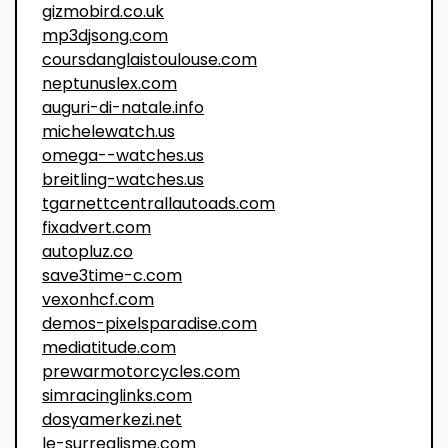
gizmobird.co.uk
mp3djsong.com
coursdanglaistoulouse.com
neptunuslex.com
auguri-di-natale.info
michelewatch.us
omega--watches.us
breitling-watches.us
tgarnettcentrallautoads.com
fixadvert.com
autopluz.co
save3time-c.com
vexonhcf.com
demos-pixelsparadise.com
mediatitude.com
prewarmotorcycles.com
simracinglinks.com
dosyamerkezi.net
le-surrealisme.com