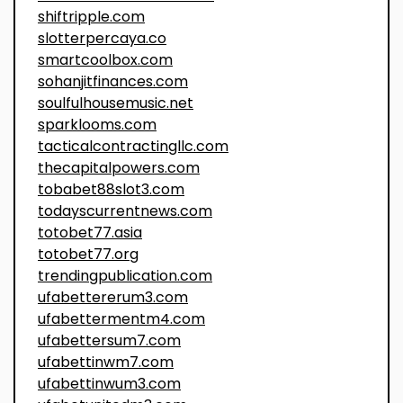
shiftripple.com
slotterpercaya.co
smartcoolbox.com
sohanjitfinances.com
soulfulhousemusic.net
sparklooms.com
tacticalcontractingllc.com
thecapitalpowers.com
tobabet88slot3.com
todayscurrentnews.com
totobet77.asia
totobet77.org
trendingpublication.com
ufabettererum3.com
ufabettermentm4.com
ufabettersum7.com
ufabettinwm7.com
ufabettinwum3.com