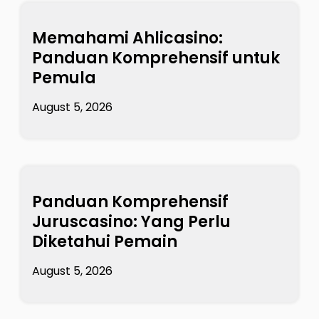
Memahami Ahlicasino:
Panduan Komprehensif untuk
Pemula
August 5, 2026
Panduan Komprehensif
Juruscasino: Yang Perlu
Diketahui Pemain
August 5, 2026