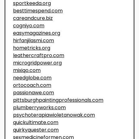
sportkeeda.org
besttimespend.com
careandcure.biz
cogniyo.com
easymagazines.org
hirfanjilasmi.com
hometricks.org
leathercraftpro.com
microgridpower.org
mixiqo.com
needglobe.com
ortocoach.com
passionawe.com
pittsburghpaintingprofessionals.com
plumberryworks.com
psychoterapiawioletanowak.com
quickultimate.com
quirkyquester.com
sexmedicineformen.com